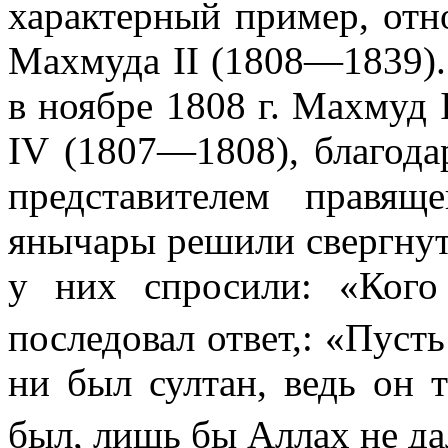
характерный пример, отн
Махмуда
II
(1808—1839). 
в ноябре
1808 г
. Махмуд
IV
(1807—1808), благодар
представителем правя
янычары решили свергну
у них спросили: «Кого 
последовал ответ,: «Пуст
ни был султан, ведь он 
был, лишь бы Аллах не да