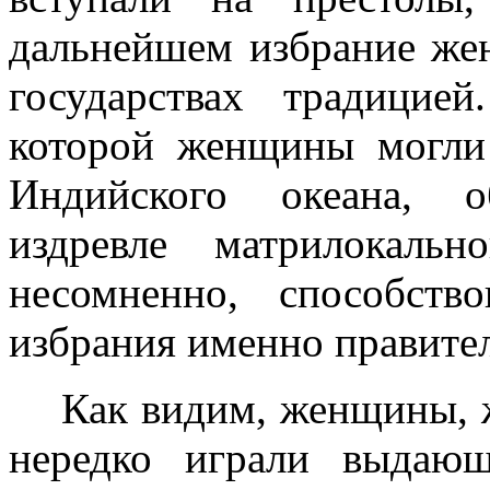
дальнейшем избрание ж
государствах традицией
которой женщины могли 
И
ндий
ского океана, о
издревле матрилокаль
несомненно, способ­ст
избрания именно пра­вите
Как видим, женщины, ж
нередко играли выдаю