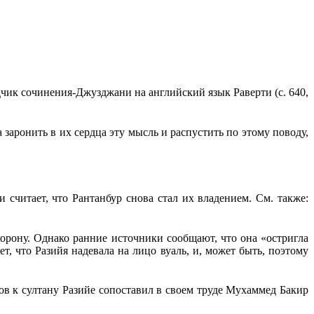
чик сочи­нения-Джузджани на английский язык Раверти (с. 640,
ла заронить в их сердца эту мысль и распустить по этому поводу,
и считает, что Рантанбур снова стал их владением. См. также:
 корону. Однако ранние источники сообщают, что она «остригла
чает, что Разийя надевала на лицо вуаль, и, может быть, поэтому
ров к султану Разийе сопоставил в своем труде Мухаммед Бакир