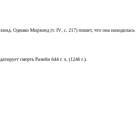
архинд. Однако Мирхонд (т.
IV
, с. 217) пишет, что она находилась
) датирует смерть Разийи
644 г
. х. (
1246 г
.).