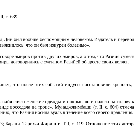
.
II
, с. 639.
 ад-Дин был вообще беспомощным человеком. Издатель и перевод
 выясни­лось, что он был изнурен болезнью».
 за­говоре эмиров против других эмиров, а о том, что Разийя суме
миры до­говорились с султаном Разийей об аресте своих коллег.
пишет, что после этих событий индусы восстановили крепость, 
о Разийя сняла женские одежды и покрывало и надела на голову
 виде восседала на троне». Мунаджжимбаши (т.
II
, с. 604) отме
ению, что Разийя носила вуаль в течение всего своего правления.
643; Барани. Тарих-и Фириште. Т.
I
, с. 119. Отношение этих авто