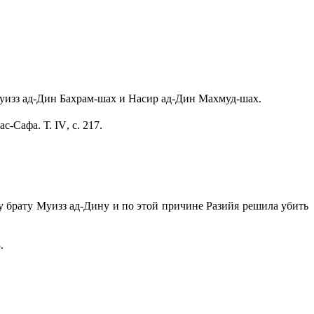
 Муизз ад-Дин Бахрам-шах и Насир ад-Дин Махмуд-шах.
 ас-Сафа. Т.
IV
, с. 217.
му брату Муизз ад-Дину и по этой причине Разийя решила убить
.