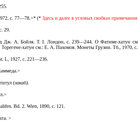
255.
1972, с. 77—78.>* (*
Здесь и далее в угловых скобках примечания
с. 29.
д Дж. А. Бойля. Т.
I
. Лондон, с. 239—244. О Фатиме-хатун см.
 Торегене-хатун см.: Е. А. Пахомов. Монеты Грузии. Тб., 1970, 
st
.
L
, 1927, с. 221—236.
хаммеда.>
 титул
(лакаб).
л.>
alifen.
В
d
. 2.
Wien
, 1890, с. 121.
та. >