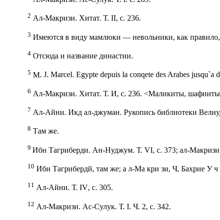
2
Ал-Макризи. Хитат. Т.
II
, с. 236.
3
Имеются в виду мамлюки — невольники, как правило,
4
Отсюда и название династии.
5
М
. J.
Ма
rcel.
Е
gypte depuis la conqete des Arabes jusqu`a 
6
Ал-Макризи. Хитат. Т. И, с. 236. <Маликиты, шафииты
7
Ал-Айни. Икд ал-джуман. Рукопись библиотеки Велиуд
8
Там же.
9
Ибн
Тагриберди. Ан-Нуджум. Т.
VI
, с. 373; ал-Макриз
10
Ибн Тагрибердй, там же; а л-Ма кри зи, Ч, Бахрие У
11
Ал-Айни. Т.
IV
, с. 305.
12
Ал-Макризи. Ас-Сулук. Т.
I
. Ч. 2, с. 342.