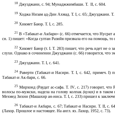
18
Джузджани, с. 94; Мунаджжимбаши. Т.
II
, с. 604.
19
Ходжа Низам ад-Дин Ахмад. Т.
I
, с. 65; Джуз­джани. Т
20
X
икмет Баюр. Т.
I
, с. 285.
21
В «Табакат-и Акбари» (с. 66) отмечается, что Нусрат
сн. 1) пи­шет: «Когда султан Разийя призвала его на помощь, то
22
Хикмет Баюр (т.
I
. Т. 283) пишет, что речь идет не о
слу­хи. Однако в сочинении Джузджани (с. 66) говорится, что э
23
Джузджани. Т.
I
, с. 641.
24
Раверти (Табакат-и Насири. Т.
I
, с. 642, примеч.
I
) 
Табакат-и Ак-бари, с. 66.
25
Мирхонд (Раудат ас-сафа. Т.
IV
, с. 217) говорит, чт
волосы по-мужски, надела на голову колпак
(кулах)
и в таком
Мехмед Зихни (Машахир ан-ниса. Т.
I
, с. 233) пришел к заключ
26
Табакат-и Акбари, с. 67; Табакат-и Насири. Т.
II
, с. 
(Лахор. Прошлое и настоящее. На англ. яз. Лахор, 1952, с. 73).