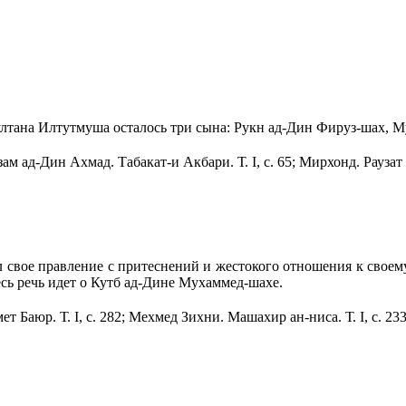
и султана Илтутмуша осталось три сына: Рукн ад-Дин Фируз-шах,
изам ад-Дин Ахмад. Табакат-и Акбари. Т.
I
, с. 65; Мирхонд. Раузат
чал свое правление с притеснений и жестокого отношения к свое
здесь речь идет о Кутб ад-Дине Мухаммед-шахе.
ет Баюр. Т.
I
, с. 282; Мехмед Зихни. Машахир ан-ниса. Т.
I
, с. 233