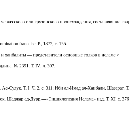
 черкесского
или грузинского происхождения, составлявшие гв
domination francaise.
Р., 1872, с. 155.
 и ханбалиты — представители основные толков в исламе.>
дина. № 2391, Т.
IV
, л. 307.
и. Ас-Сулук. Т.
I
. Ч. 2, с. 311; Ибн ал-Имад ал-Ханбали, Шазарат. Т
 ч ок. Шаджар ад-Дурр.—«Энциклопедия Ислама» изд. Т.
XI
, с. 3