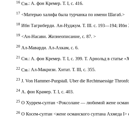
16
См
.: А. фон Кремер. Т.
I
, с. 416.
17
<Матерью халифа была турчанка по имени Шагаб.>
18
Ибн Тагриберди. Ан-Нуджум. Т.
III
. с. 193—194; Ибн
19
<Ан-Насави. Жизнеописание, с. 87. >
20
Ал-Маварди. Ал-Ахкам, с. 6.
21
См
.: А. фон Кремер. Т.
I
, с. 399. Т. Арнольд в статье 
22
См
.: Ал-Макризи. Хитат. Т.
III
, с. 355.
23
J. Von Hammer-Purgstall. Uber die Rechtmaessige Thronf
24
А. фон Крамер. Т.
I
, с. 403.
25
О Хуррем-султан <Роксолане — любимой жене осман
26
О Косем-султан <жене османского султана Ахмеда
I
> 