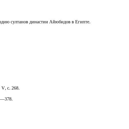
ардию султанов династии Айюбидов в Египте.
.
V
, с. 268.
76—378.