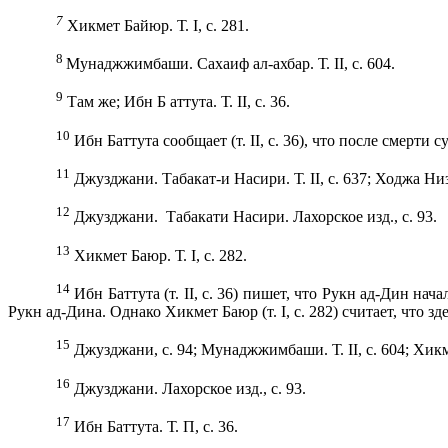
7
Хикмет Байюр. Т.
I
, с. 281.
8
Мунаджжимбаши. Сахаиф ал-ахбар. Т.
II
, с. 604.
9
Там же; Ибн Б аттута. Т.
II
, с. 36.
10
Ибн Баттута сообщает (т.
II
, с. 36), что после смерт
11
Джузджани. Табакат-и Насири. Т.
II
, с. 637; Ходжа Н
12
Джузджани.
Табакати Насири. Лахорское изд., с. 93.
13
X
икмет Баюр. Т.
I
, с. 282.
14
Ибн Баттута (т.
II
, с. 36) пишет, что Рукн ад-Дин на
Рукн ад-Ди­на. Однако Хикмет Баюр (т.
I
, с. 282) считает, что 
15
Джузджани, с. 94; Мунаджжимбаши. Т.
II
, с. 604;
X
икм
16
Джузджани. Лахорское изд., с. 93.
17
Ибн Баттута. Т. П, с. 36.