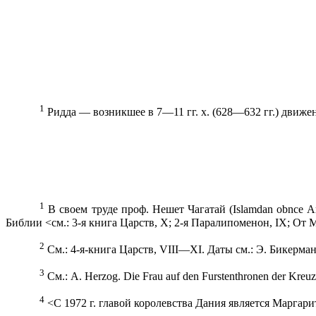
1
Ридда — возникшее в 7—11 гг. х. (628—632 гг.) движен
1
В своем труде проф. Нешет Чагатай (
Islamdan
obnce
A
Библии <см.: 3-я книга Царств,
X
; 2-я Паралипоменон,
IX
; От 
2
См
.: 4-я-книга Царств,
VIII
—
XI
. Даты см.: Э. Бикерман
3
См
.: А.
Herzog
.
Die Frau auf den Furstenthronen der Kreuz
4
<С
1972 г
. главой королевства Дания является Маргари