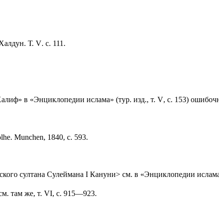
Халдун. Т.
V
. с. 111.
«Халиф» в «Энциклопедии ислама» (тур. изд., т.
V
, с. 153) ошибо
olhe. Munchen
, 1840, с. 593.
ского султана Сулеймана
I
Кануни> см. в «Энциклопедии ислама»
см. там же, т.
VI
, с. 915—923.