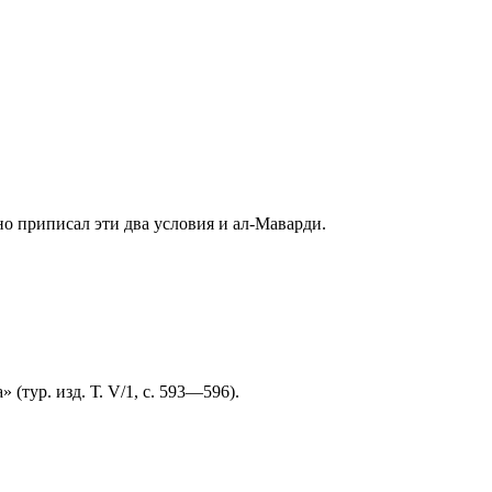
чно приписал эти два условия и ал-Маварди.
 (тур. изд. Т.
V
/1, с. 593—596).