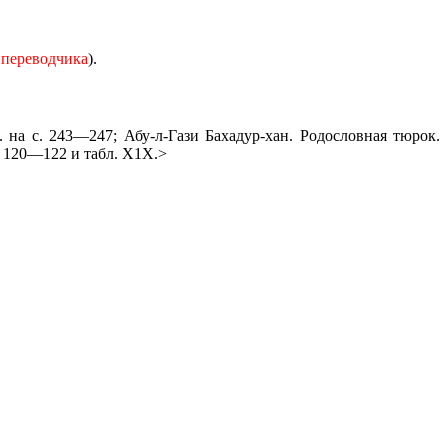
 переводчика
).
 на с. 243—247; Абу-л-Гази Бахадур-хан. Родословная тюрок.
с. 120—122 и табл. Х1Х.>