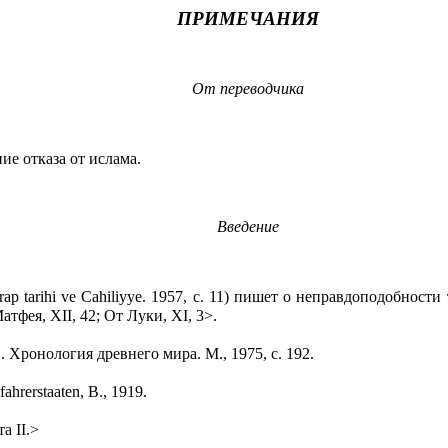
ПРИМЕЧАНИЯ
От переводчика
ие отказа от ислама.
Введение
rap
tarihi
ve
Cahiliyye
. 1957, с. 11) пишет о неправдоподобности
Матфея,
XII
, 42; От Луки,
XI
, 3>.
. Хронология древнего мира. М., 1975, с. 192.
fahrerstaaten,
В
., 1919.
­та
II
.>