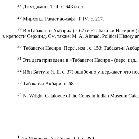
27
Джузджани. Т.
II
. с. 643 и сл.
28
Мирхонд. Раудат ас-сафа, Т.
IV
, с. 217.
29
В «Табакатти Акбари» (с. 67) и «Табакат-и Насири» (
в крепости Серхинд. См. также: М. А.
Ahmad
. Ро
litical History 
30
Табакат-и Насири. Перс., изд., с. 153; Табакат-и Акбар
31
Эта дата приведена в «Табакат-и Насири» (перс, изд., 
32
Ибн Баттута (т.
II
, с. 37) ошибочно утверждает, что п
33
Табакат-и Акбари, с. 68.
34
N.
Wright
. Са
talogue of the Coins In Indian Museum Calcu
1
Ал-Макризи. Ас-Сулук. Т.
I
. с. 289.