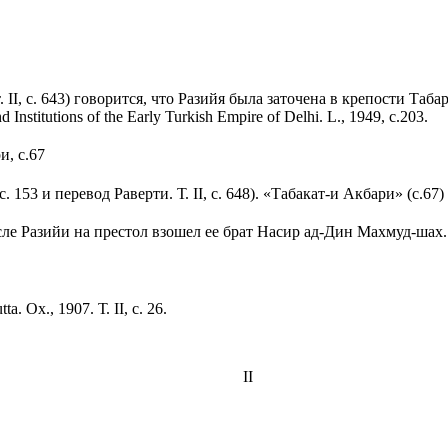
т.
II
, с. 643) говорится, что Разийя была заточена в крепости Таб
and Institutions of the Early Turkish Empire of Delhi. L
., 1949, с.203.
и, с.67
с. 153 и перевод Раверти. Т.
II
, с. 648). «Табакат-и Акбари» (с.67
осле Разийи на престол взошел ее брат Насир ад-Дин Махмуд-шах.
tta.
Ох., 1907. Т.
II
, с. 26.
II