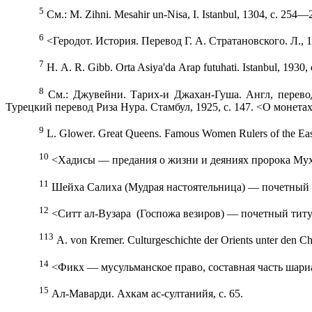
5
См
.: М.
Zihni
.
Mesahir un-Nisa, I. Istanbul, 1304,
с
. 254—
6
<Геродот. История. Перевод Г. А. Стратановского. Л., 
7
Н. А.
R
.
Gibb
. О
rta
Asiya
'
d
а А
r
ар
futuhati
.
Istanbul
, 1930,
8
См
.: Джувейни. Тарих-и Джахан-Гуша. Англ, перево
Турецкий перевод Риза Нура. Стамбул, 1925, с. 147. <О монетах
9
L
.
Glower
.
Great
Queens
.
Famous
Women
Rulers
of
the
Ea
10
<Хадисы — предания о жизни и деяниях пророка Му
11
Шейха Салиха (Мудрая настоятельница) — почетный
12
<Ситт ал-Вузара
(Госпожа везиров) — почетный титу
113
А
. von
К
remer.
С
ulturgeschichte der Orients unter den Ch
14
<Фикх — мусульманское право, составная часть шариа
15
Ал-Маварди. Ахкам ас-султанийя, с. 65.