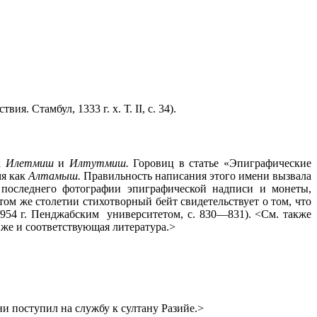
ествия. Стамбул,
1333 г
. х. Т.
II
, с. 34).
к
Илетмиш
и
Илтутмиш.
Горовиц в статье «Эпиграфические
мя как
Алтамыш.
Правильность написания этого имени вызвала
последнего фотографии эпиграфической надписи и монеты,
том же столетии стихотворный бейт свидетельствует о том, что
954 г
. Пенджабским
университетом, с. 830—831). <См. также
 же и соответ­ствующая литература.>
ни поступил на службу к султану Разийе.>