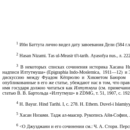
1
Ибн Баттута лично видел дату завоевания Дели (
584 г
.
2
На
san
Nizami
. Та
s
ul
-Ме
asir
ti
'
t
-
tarih
. Ауа
sofya
nus
., л. 22
3
В некоторых списках сочинения историка Хасана Ни
надписи Илтутмуша» (Ep
igraphia
Indo
-
Moslemica
,
1911—12)
и 
дискуссию между Фуадом Кёпрюлю и Хикметом Баюром
опубликованные в его же статье, убеждают нас в том, что пр
имя государя должно читаться как
Илтутмуш
(см. примечан
статью В. В. Бартольда «Илтутмуш» в
ZDMG
, т. 51, 1907, с. 
4
Н. Ва
yur
.
Hind
Tarihi
.
I
, с. 278. Н
.
Е
them. Duvel-i Islamiyy
5
X
асан Низами. Тадж ал-маасир. Рукопись Айя-Софии, л
6
<О Джузджани и его сочинении см.: Ч. А. Стори. Перси