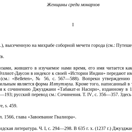
Женщины среди монархов
I
х.), высеченную на михрабе соборной мечети города (см.: Путеш
2в.
зами, жившего в изучаемое нами время, его имя читается ка
Эллиот-Даусон в индексе к своей «Истории Индии» передают и
(см.: «Ве
lleten
», № 56, с. 567—588). Вопреки утверждению 
авильным является форма
Илтутмуш.
Кроме того, написанный в 
ия к сочинению Джузджани «Табакат-и Насири», изданному в
1
192—193; рус­ский перевод см.: Сочинения. Т.
IV
, с. 356—357. Здесь
e, s. 459.
. 1566, глава «Завоевание Гвалиора».
д­ская литература. Ч.
I
, с. 294—298. В
635 г
. х. (
1237 г
.) Джузджа