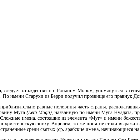
но, следует отож­дествить с Ронаном Мором, упомянутым в ген
. По имени Старухи из Берри получил прозвище его правнук До
 приблизи­тельно равные половины часть страны, располагавша
ловину Муга
(
Leth
Moga
),
названную по имени Муга Нуадата, пре
 Сложные имена, состоящие из элемента «Муг» и имени божеств
т в христианскую эпоху. Впрочем, то же понятие стали выражат
страненные среди святых (ср. арабские имена, начи­нающиеся на 
ке н. э. про­изошел раздел Ирландии между Конном Ста Битв