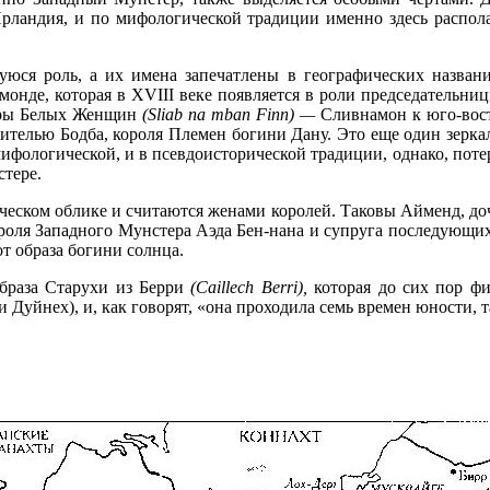
рландия, и по мифологической тра­диции именно здесь распол
юся роль, а их имена запечатлены в географических назван
монде, которая в
XVIII
веке появляется в роли председательни
Горы Белых Женщин
(
Sliab
na
mban
Finn
) —
Сливнамон к юго-вос
ителью Бодба, короля Племен богини Дану. Это еще один зерка
 мифологической, и в псевдоисторической традиции, однако, пот
стере.
еском обли­ке и считаются женами королей. Таковы Айменд, до
ороля Западного Мунстера Аэда Бен-нана и супруга последующих
от образа богини солнца.
браза Старухи из Берри
(
Caillech
Berri
),
которая до сих пор ф
 Дуйнех), и, как говорят, «она проходила семь времен юности, 