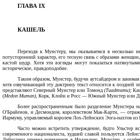
ГЛАВА
IX
КАШЕЛЬ
Переходя к Мунстеру, мы оказываемся в несколько 
потусторонний характер, его тесную связь с образами женщи
кастой шудр. Хотя эти взгляды могут показаться натянутыми
историческое, правдоподобие.
Таким образом, Мунстер, будучи аутсайдером и занимая
хотя озвучивающий эту доктрину текст относится к поздней э
представляют Северный Мунстер или Томонд
(Тиа
d
тити);
Ка
(
Ме
d
о
n
Митап),
Корк, Клойн и Росс — Южный Мунстер или 
Более распространенным было разделение Мунстера на
О'Брайенов, и Десмондом, королевством Мак-Карти, — отра
Иармуму, управляемый королем Лох-Лейнских Эога-нахтов из К
Часто можно встретить утверждение, будто Ульстер в
современного националиста, худшей славой пользуется Лейн
Лейнстера привел норманнов в Ирландию. Мунстер, а особе