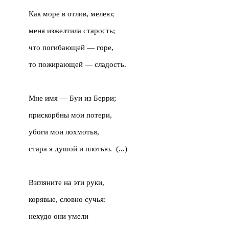
Как море в отлив, мелею;
меня изжелтила старость;
что погибающей — горе,
то пожирающей — сладость.
Мне имя — Буи из Берри;
прискорбны мои потери,
убоги мои лохмотья,
стара я душой и плотью.
(...)
Взгляните на эти руки,
корявые, словно сучья:
нехудо они умели