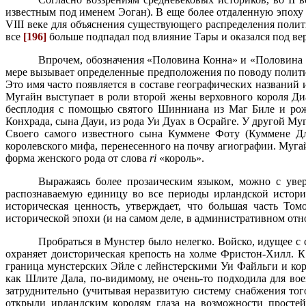
известным под именем Эоган). В еще более отдаленную эпоху
VIII
веке для объяснения существующего распреде­ления полит
все
[196]
больше подпадал под влияние Тары и оказался под ве
Впрочем, обозначения «Половина Конна» и «Половина М
мере вызывает определенные пред­положения по поводу полит
Это имя часто появляется в составе географических названий
Мугайн выступает в роли второй жены верховного короля Диа
бесплодия с помощью святого Шинниана из Маг Биле и рожд
Конхрада, сына Дауи, из рода Уи Дуах в Осрайге. У другой М
Своего самого известного сына Куммене Фоту (Куммене Дл
королевского мифа, перенесенного на почву агиографии. Муг
форма женского рода от слова
ri
«король».
Выражаясь более прозаическим языком, можно с увер
распознаваемую единицу во все пе­риоды ирландской истории
историческая ценность, утверждает, что большая часть То
исторической эпохи (и на самом деле, в административном от
Пробраться в Мунстер было нелегко. Войско, идущее с 
охраняет доисторическая крепость на холме Фристон-Хилл. 
граница мунстерских Эйле с лейнстерскими Уи Файльги и кор
как Шли­те Дала, по-видимому, не очень-то подходила для во
затруднительно (учитывая неразви­тую систему снабжения то
открыли ирландским королям глаза на возможности простей