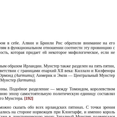
ром в себе. Алвин и Бринли Рис обратили внимание на его
телям в функциональном отношении соотнести эту провинцию с
ость, которая придает ей некоторое мифологическое, если не
ным образом Ирлан­дии. Мунстер также разделен на пять пятин,
ответствии с границами епархий
XII
века: Киллало и Килфенора
 Ормонд
(А
ur
тити);
Аимерик и Эмли — Центральный Мунстер
й Мунстер
(
Iarm
ити).
тины. Подобное раз­деление — между Томондом, королевством
ннюю эпоху самостоятельную политическую единицу составлял
го Мунстера.
[192]
 можно сказать обо всех ирландских пятинах. С точки зрения
ались на стороне норвежцев при Клонтарфе, и именно король
аже в доисто­рическую эпоху Западный Мунстер подвергался