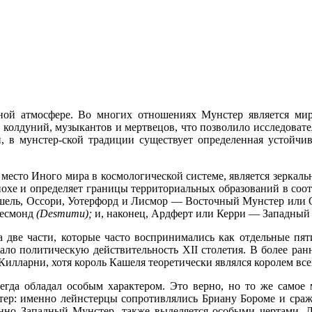
иной атмосфере. Во многих отношениях Мунстер является ми
н, колдуний, музыкантов и мертвецов, что позволило исследова
, в мунстер-ской традиции существует определенная устойчив
 место Иного мира в космологической системе, является зеркаль
похе и определяет границы террито­риальных образований в со
шель, Оссори, Уотерфорд и Лисмор — Восточный Мун­стер или
Десмонд
(
D
е
s
тити);
и, наконец, Ардферт или Керри — Западны
 две части, которые часто воспринимались как отдельные пя
жало политическую действительность
XII
столетия. В более ра
илларни, хотя король Кашеля теоретически являлся королем все
сегда обладал особым характером. Это верно, но то же самое
стер: именно лейнстерцы сопротивлялись Бриану Бороме и сраж
нно Западный Мунстер, также выделяется особыми чертами. Д