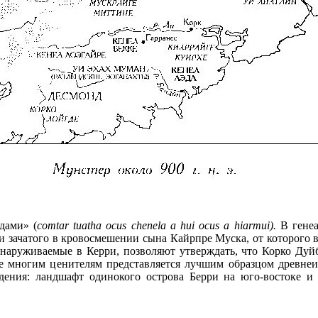
дами» (
comtar
tuatha
ocus
chenela
a
hui
ocus
a
hiarmui
).
В гене
 и зачатого в кровосмешении сына Кайрпре Муска, от которого 
на­руживаемые в Керри, позволяют утверждать, что Корко Ду
ое многим ценителям представляется лучшим образцом древнеи
едения: ландшафт одинокого острова Берри на юго-востоке 