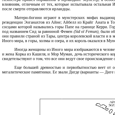
влияниям, отличным от тех, которые испытывала остальная И
после смерти отправляются ирландцы.
Матери-богини играют в мунстерских мифах выдающу
резиденции Эоганахтов из Айне; Айбелл из Крайг Аиата в То
сосцами которой назывались горы Папе на границе Керри. 
под названием Сид
за
равниной Фемен
(
Sid
ol
Femun
),
были об
они правили страной из Тары, центра королевской власти и в
Иного мира, в горы, холмы и озера, и их король оказался в Мун
Иногда женщины из Иного мира изображаются в человеч
и жена Корка из Кашеля, и Мор Муман, дочь исторического к
свидетельствуют о том, что все они ведут свое происхождение 
Еще большей древностью и первобытностью веет от о
мегалитические памятники. Ее звали Дигде (варианты — Диге и