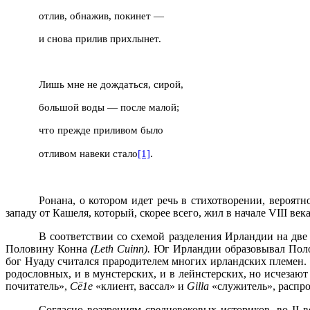
отлив, обнажив, покинет —
и снова прилив прихлынет.
Лишь мне не дождаться, сирой,
большой воды — после малой;
что прежде приливом было
.
отливом навеки стало
[1]
Ронана, о котором идет речь в стихотворении, вероят
западу от Кашеля, который, скорее всего, жил в начале
VIII
века
В соответствии со схемой разделения Ирландии на две
Половину Конна
(
Leth
Cuinn
).
Юг Ирландии образовывал По
бог Нуаду считался прародителем многих ирландских племен.
родословных, и в мунстерских, и в лейнстерских, но исчезаю
почитатель»,
Сё1е
«клиент, вассал» и
Gilla
«служитель», распро
Согласно воззрениям средневековых историков, во
II
ве