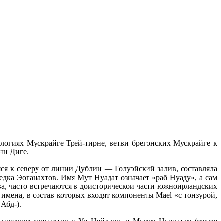
еалогиях Мускрайге Трей-тирне, ветви брегонских Мускрайге к
нн Диге.
яся к северу от линии Дублин — Голуэйский залив, составляла
дка Эоганахтов. Имя Мут Нуадат означает «раб Нуаду», а сам
а, часто встречаются в доисторической части южноирландских
ь имена, в состав которых входят компоненты Мае
l
«с тонзурой,
Абд-).
, предком коннахтов и Уи Нейллов, и Мугом Нуадатом (также