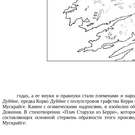
годах, а ее внуки и правнуки стали племенами и наро
Дуйбне, предка Корко Дуйбне с полуостровов графства Керри
Мускрайге. Камни с огамическими надписями, в изобилии об
Довиния. В стихотворе­нии «Плач Старухи из Берри», котор
составляющих основной стержень образности этого про­изв
Мускрайге: