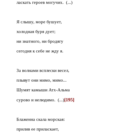
ласкать героев могучих.
(...)
Я слышу, море бушует,
холодная буря дует;
ни знатного, ни бродягу
сегодня к себе не жду я.
За волнами всплески весел,
плывут они мимо, мимо...
Шумят камыши Атх-Альма
[195]
сурово и нелюдимо.
(...)
Блаженна скала морская:
прилив ее приласкает,