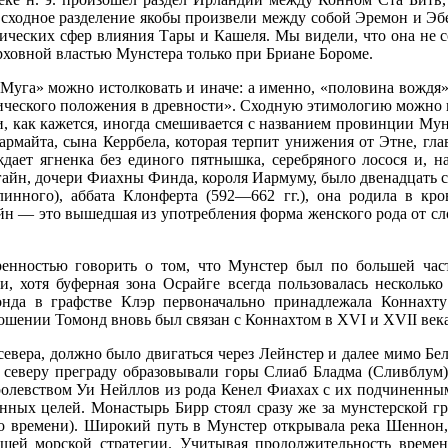
 сходное разделение якобы произвели между собой Эремон и Эб
ических сфер влияния Тары и Кашеля. Мы видели, что она не с
рховной властью Мунстера только при Бриане Бороме.
уга» можно истолковать и иначе: а именно, «половина вождя» 
ического положения в древности». Сходную этимологию можно 
 и, как кажется, иногда смешивается с названием провинции Му
рмайта, сына Керрбела, кото­рая терпит унижения от Этне, гла
ает ягненка без единого пятнышка, серебряного лосося и, н
угайн, дочери Фиахны Финда, короля Иармуму, было двенадцать с
инного), аббата Клонферта (592—662 гг.), она родила в кр
айн — это вышедшая из употребления форма женского рода от с
енностью гово­рить о том, что Мунстер был по большей час
, хотя буферная зона Осрайге всегда пользова­лась нескольк
монда в графстве Клэр первоначально принадлежала Коннахт
ношении Томонд вновь был связан с Коннах­том в
XVI
и
XVII
века
севера, долж­но было двигаться через Лейнстер и далее мимо Б
К северу преграду образовывали горы Слиаб Бладма (Сливблум
олевством Уи Нейллов из рода Кенел Фиахах с их подчиненным 
енных целей. Монас­тырь Бирр стоял сразу же за мунстерской г
го времени). Широкий путь в Мунстер откры­вала река Шеннон,
­шей морской стратегии. Учитывая продолжительность времен