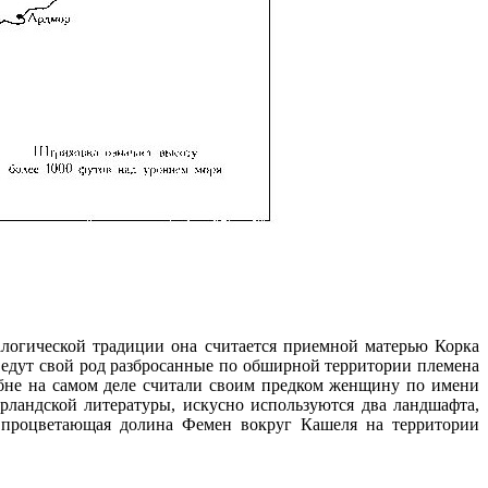
алогической традиции она считается приемной матерью Корка
ведут свой род разбросанные по обширной территории племена
йбне на самом деле считали своим предком женщину по имени
рландской литературы, искусно используются два ландшафта,
и процве­тающая долина
Ф
емен вокруг Кашеля на территории