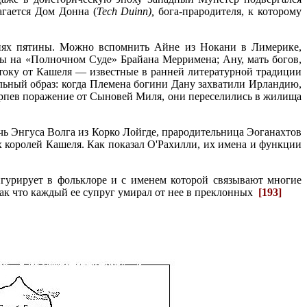
агается Дом Донна (
Тес
h
Duinn
),
бога-праро­дителя, к которому
иях пятины. Можно вспом­нить Айне из Нокани в Лимерике,
цы на «Полночном Суде» Брайана Мерримена; Ану, мать богов,
току от Кашеля — известные в ранней литературной традиции
льный образ: когда Племена богини Дану захватили Ирландию,
ерпев поражение от Сыновей Миля, они пересели­лись в жилища
чь Энгуса Волга из Корко Лойгде, прародительница Эоганахтов
 королей Кашеля. Как показал О'Рахилли, их имена и функции
игурирует в фольклоре и с именем которой связывают многие
так что каждый ее супруг умирал от нее в преклонных
[193]