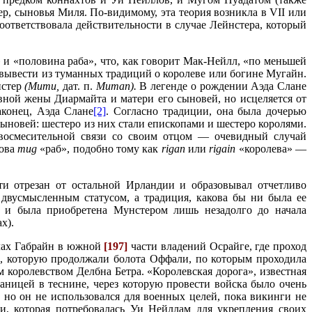
ер, сыновья Миля. По-видимому, эта теория возникла в
VII
или
оответствовала действительности в случае Лейнстера, который
и «половина раба», что, как говорит Мак-Нейлл, «по меньшей
вывести из туманных традиций о королеве или богине Мугайн.
нстер
(Мити,
дат. п.
Мита
n
).
В легенде о рождении Аэда Слане
вной жены Диармайта и матери его сыновей, но исцеляется от
аконец, Аэда Слане
[2]
. Согласно традиции, она была дочерью
ыновей: шестеро из них стали епископами и шестеро королями.
овосмесительной связи со своим отцом — очевидный случай
лова
ти
g
«раб», подобно тому как
rig
ап
или
rig
а
in
«королева» —
ти отрезан от остальной Ирландии и образовывал отчетливо
о двусмысленным статусом, а традиция, какова бы ни была ее
у и была приобрете­на Мунстером лишь незадолго до начала
х).
елах Габрайн в южной
[197]
части владений Осрайге, где проход
), которую продолжали болота Оффали, по которым проходила
королевством Делбна Бетра. «Королевская дорога», известная
раницей в теснине, через которую провести войска было очень
 но он не использовался для военных целей, пока викинги не
и, которая потребовалась Уи Нейллам для укрепления своих