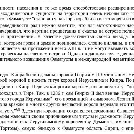
нности на­селения в то же время способствовали расширению
аходившегося в сущности на тер­ритории очень небольшого гос
что в Фамагусте "становятся на якорь корабли со всего моря и и
аведливости ради нужно заметить, что для автохтонного насе
черкивал, что картина процветания и счастья на острове полн
и притеснений. В качестве доказа­тельства своего вывода и
ны, которым греки и армяне повиновались, словно вилланы, и пл
обще­ства на протяжении всего XIII в. и не могут вызывать в
греческим населением острова. Однако в данном случае для нас
емительного возвышения Фамагусты в международ­ной левантийск
дов Кипра были сделаны королем Генрихом II Лузиньяном. Несс
ской короной и носить титул королей Иерусалима и Кипра. По 
дили на Кипр. Первым кипрским королем, носившим титул "кор
роходила в Тире. Так, в
1286 г
. сам Генрих II был венчан Иеру
ятого города Иерусалима", его преемницей и символом. Леонти
з-за вражды и многих других несчастий короли передали его тит
69
густу."
Здесь при коронации сохранялся церемониал бывшего
ьяны жаловали своим приближенным титулы и должности Иеруса
адлежности к Иерусалимскому королевству. Думается, именно
Тортозы), самую близкую к Фамагусте область Сирии, с епи