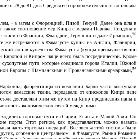
ие от 28 до 81 дня. Средняя его продолжительность составляла
ем, - а затем с Флоренцией, Пизой, Генуей. Далее она шла в
т также соотношение мер Кипра с мерами Парижа, Лондона и
50
е ткани из Франции, Фландрии, Германии и даже Ирландии,
е же встречаются в Фамагусте купцы из Англии, Фландрии,
ческий состав купечества Фамагусты (купцы преимущественно
ой Европой и Кипром чаще всего была посреднической. Кроме
сухопутные пути, которые соединяли города Италии, Южной
56
адной Европы с Шампанскими и Провансальскими ярмарками,
Нарбонна, флорентий­цы из компании Барди часто выступали
отом дамасские ткани, передавали от епископов Кипра папе
тола доставляли этим же путем на Кипр предписания папы и
можность экономиче­ских связей между ними.
 сходились торговые пути из Сирии, Египта и Малой Азии. Он
ие порты. Этот регион, как представ­ляется, можно назвать
льшая часть торговых операций. Все звенья этой системы были
ругих, особенно в центральном - в Фамагусте. Рынки Романии
ной Европы (прежде всего в прибрежные города Италии, Южной