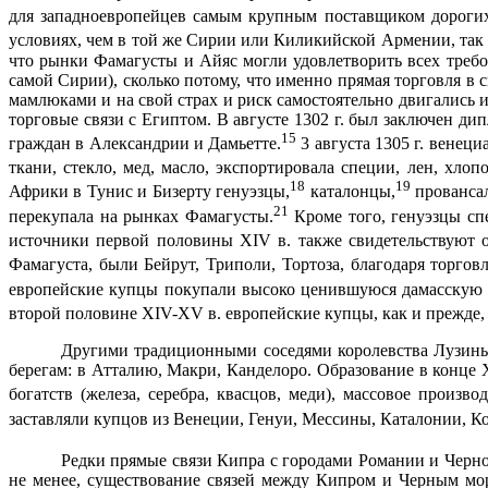
для западноевропейцев самым крупным поставщиком дорогих
условиях, чем в той же Сирии или Киликийской Армении, так 
что рынки Фамагусты и Айяс могли удовлетворить всех требо
самой Сирии), сколько потому, что именно прямая торговля 
мамлюками и на свой страх и риск самостоятельно двигались 
торговые связи с Египтом. В августе
1302 г
. был заключен ди
15
граждан в Алек­сандрии и Дамьетте.
3 августа
1305 г
. венеци
ткани, стекло, мед, масло, экспор­тировала специи, лен, хлопо
18
19
Африки в Тунис и Бизерту генуэзцы,
каталонцы,
прованса
21
перекупала на рынках Фамагусты.
Кроме того, генуэзцы сп
источники первой половины XIV в. также свидетельствуют 
Фамагуста, были Бейрут, Триполи, Тортоза, благодаря торгов
европейские купцы покупали высоко ценившу­юся дамасскую 
второй половине XIV-Х
V
в. европейские купцы, как и прежде,
Другими традиционными соседями королевства Лузинья
берегам: в Атталию, Макри, Канделоро. Образование в конце 
богатств (железа, серебра, квасцов, меди), массовое произв
заставляли купцов из Венеции, Генуи, Мессины, Каталонии, К
Редки прямые связи Кипра с городами Романии и Черном
не менее, существование связей между Кипром и Черным мор