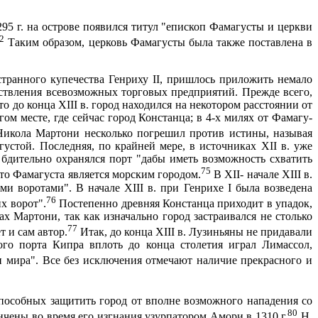
295 г
. на острове появился титул "епископ Фамагусты и церкви
2
Таким образом, церковь Фамагусты была также поставлена в
транного купечества Генриху II, пришлось приложить немало
ествления всевозможных торговых предприятий. Прежде всего,
 до конца XIII в. город находился на некотором расстоянии от
ругом месте, где сейчас город Констанца; в 4-х милях от Фамагу­
икола Мартони несколько погрешил против истины, называя
устой. Последняя, по крайней мере, в источниках XII в. уже
 бдительно охранялся порт "дабы иметь возможность схватить
75
о Фама­густа является морским городом.
В XII- начале XIII в.
 воротами". В начале XIII в. при Генрихе I была возведена
76
х ворот".
Постепенно древняя Констанца приходит в упадок,
х Мартони, так как изначально город застраивался не столько
77
т и сам автор.
Итак, до конца XIII в. Лузиньяны не придавали
го порта Кипра вплоть до конца столетия играл Лимассол,
мира". Все без исключения отмечают наличие прекрас­ного и
способных защитить город от вполне возможного нападения со
80
кончены во время его изгнания узурпатором Амори в
1310 г
.
Н.