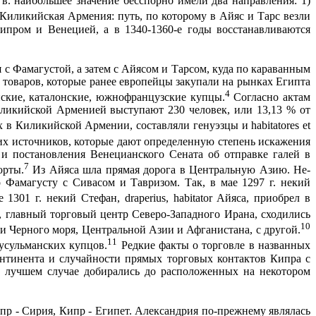
в. наибольшее значение бесспорно имели два направления: 1)
 Киликийская Армения: путь, по которому в Айяс и Тарс везли
ипром и Венецией, а в 1340-1360-е годы восстанавливаются
с Фамагу­стой, а затем с Айясом и Тарсом, куда по караванным
х товаров, которые ранее европейцы закупали на рынках Египта
4
нские, каталонские, южнофранцузские купцы.
Согласно актам
иликийской Арменией выступают 230 человек, или 13,13 % от
 в Кили­кийской Армении, составляли генуэзцы и
habitatores
et
ких источников, которые дают определенную степень искажения
и постановления Венецианского Сената об отправке галей в
7
орты.
Из Айяса шла прямая дорога в Центральную Азию. Не­
го Фамагусту с Сивасом и Тавризом. Так, в мае
1297 г
. некий
е
1301 г
. некий Стефан,
draperius
,
habitator
Айяса, приобрел в
, главный торговый центр Северо-Западного Ирана, сходились
10
и Черного моря, Центральной Азии и Афганистана, с другой.
11
усульманских купцов.
Редкие факты о торговле в названных
континента и случайности прямых торговых контактов Кипра с
 лучшем случае добирались до расположенных на некотором
пр - Сирия, Кипр - Египет. Александрия по-прежнему являлась