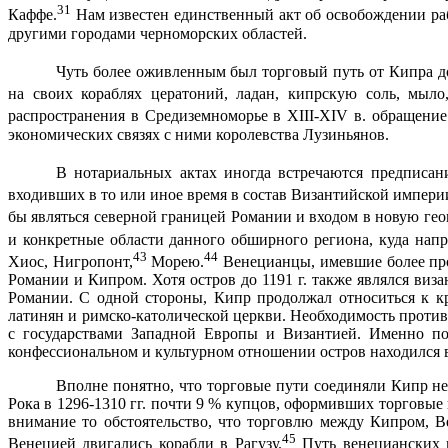
31
Каффе.
Нам известен единственный акт об освобождении ра
другими городами черноморских областей.
Чуть более оживленным был торговый путь от Кипра д
на своих кораблях цератоний, ладан, кипрскую соль, мыло,
распространения в Средиземноморье в
XIII
-XIV в. обращени
экономических связях с ними королевства Лузиньянов.
В нотариальных актах иногда встречаются предписан
входивших в то или иное время в состав Византийской импери
бы являться северной границей Романии и входом в новую гео
и конкретные области данного обширного региона, куда на­
43
44
Хиос, Нигропонт,
Морею.
Венецианцы, имевшие более про
Романии и Кипром. Хотя остров до
1191 г
. также являлся виз
Романии. С одной стороны, Кипр продолжал отно­ситься к кр
латинян и римско-католической церкви. Необходимость противо
с государства­ми Западной Европы и Византией. Именно по
конфессиональном и культурном отно­шении остров находился в
Вполне понятно, что торговые пути соединяли Кипр не
Рока в 1296-1310 гг. почти 9 % купцов, оформивших торговые 
внимание то обстоятельство, что торговлю между Кипром, 
45
Венецией двигались корабли в Рагузу.
Путь венецианских г