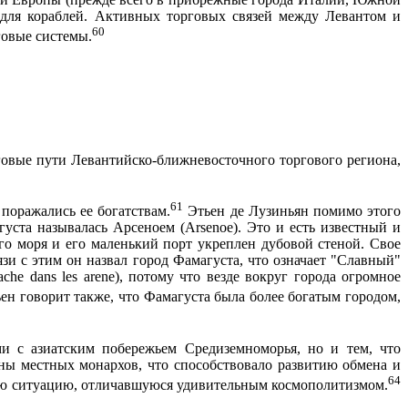
 для кораблей. Активных торговых связей между Левантом и
60
говые системы.
говые пути Левантийско-ближневосточного торгового региона,
61
поражались ее богатствам.
Этьен де Лузиньян помимо этого
густа называлась Арсеноем (
Arsenoe
). Это и есть известный и
го моря и его маленький порт укреплен дубовой стеной. Свое
зи с этим он назвал город Фамагуста, что означает "Славный"
ache dans les arene
), потому что везде вокруг города огромное
ен говорит также, что Фамагуста была более богатым городом,
и с азиатским побережьем Средиземноморья, но и тем, что
ны местных монархов, что способствовало развитию обмена и
64
кую ситуацию, отличавшуюся удивительным космополитизмом.