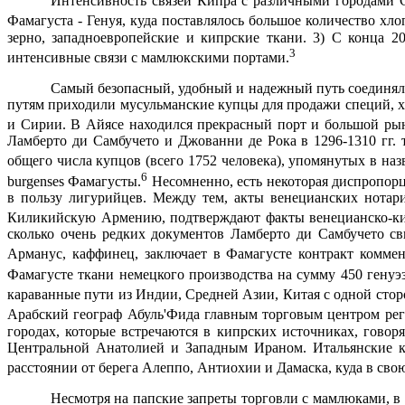
Интенсивность связей Кипра с различными городами Ср
Фамагуста - Генуя, куда поставлялось большое количество хло
зерно, западноевропейские и кипрские ткани. 3) С конца 
3
интенсивные связи с мамлюкскими портами.
Самый безопасный, удобный и надежный путь соединял в
путям приходили мусульманские купцы для продажи специй, хло
и Сирии. В Айясе находился прекрасный порт и большой рыно
Ламберто ди Самбучето и Джованни де Рока в 1296-1310 гг.
общего числа купцов (всего 1752 человека), упомянутых в наз
6
burgenses
Фама­густы.
Несомненно, есть некоторая диспропорц
в пользу лигурийцев. Между тем, акты венецианских нотар
Киликийскую Армению, подтверждают факты венецианско-кили
сколько очень редких документов Ламберто ди Самбучето св
Арманус, каффинец, заключает в Фамагусте контракт комменд
Фамагусте ткани немецкого производства на сумму 450 генуэз
караванные пути из Индии, Средней Азии, Китая с одной стор
Арабский географ Абуль'Фида главным торговым центром реги
городах, которые встречаются в кипрских источниках, говор
Центральной Анатолией и Западным Ираном. Итальянские ку
расстоянии от берега Алеппо, Антиохии и Дамаска, куда в св
Несмотря на папские запреты торговли с мамлюками, в 