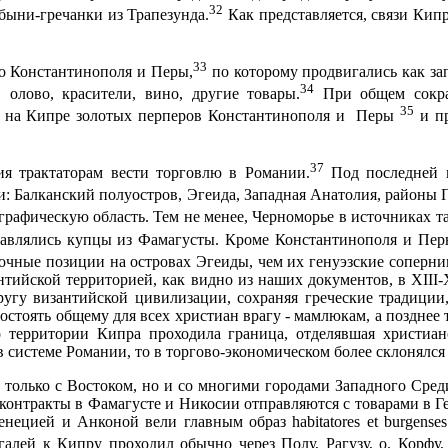
32
быни-гречанки из Трапезунда.
Как представляется, связи Кип
33
о Константинополя и Перы,
по которому продвигались как за
34
 олово, красители, вино, другие товары.
При общем сокра
35
е на Кипре золотых перперов Константинополя и
Перы
и пр
37
ия трактаторам вести торговлю в Романии.
Под последней и
и: Балканский полуостров, Эгеида, Западная Анатолия, районы 
графическую область. Тем не менее, Черноморье в источниках т
правлялись купцы из Фамагусты. Кроме Константинополя и Пер
чные пози­ции на островах Эгеиды, чем их генуэзские соперн
антийской территорией, как видно из наших документов, в Х
III
-
угу византийской цивилизации, сохраняя греческие тради­ции,
сто­ять общему для всех христиан врагу - мамлюкам, а позднее 
 территории Кипра про­ходила граница, отделявшая христиа
 системе Романии, то в торгово-экономиче­ском более склонялс
 только с Востоком, но и со многими городами Западного Сре
контракты в Фамагусте и Никосии отправляются с товарами в Ге
Венецией и Анконой вели главным образ
habitatores
et
burgenses
алей к Кипру проходил обычно через Полу, Рагузу, о. Корфу