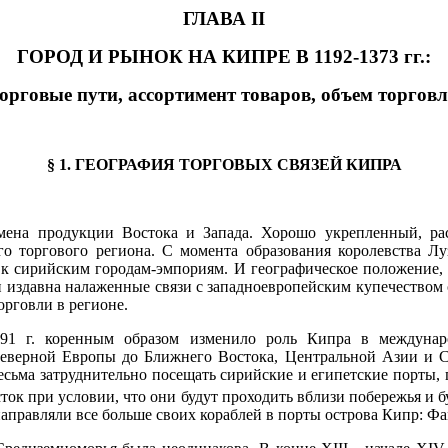
ГЛАВА II
ГОРОД И РЫНОК НА КИПРЕ В 1192-1373 гг.:
орговые пути, ассортимент товаров, объем торгов
§ 1. ГЕОГРАФИЯ ТОРГОВЫХ СВЯЗЕЙ КИПРА
ена продукции Востока и Запада. Хорошо укрепленный, ра
о торгового региона. С момента образования королевства Лу
 к сирийским городам-эмпориям. И географическое положение,
 и издавна налаженные связи с западноевропейским купечеством
орговли в регионе.
91 г
. коренным образом изменило роль Кипра в междунаро
еверной Европы до Ближнего Востока, Центральной Азии и Се
сьма затруднительно посещать сирийские и египетские порты, г
сток при условии, что они будут проходить вблизи побережья и
 направляли все больше своих кораблей в порты острова Кипр: Ф