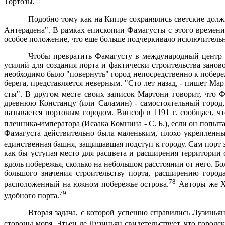
Тортозы.
Подобно тому как на Кипре сохранялись светские дол
Антерадена". В рамках епископии Фамагусты с этого времени
особое положение, что еще больше подчеркивало исключительн
Чтобы превратить Фамагусту в международный центр 
усилий для создания порта и фактически строительства зано
необходимо было "повернуть" город непосредственно к побереж
берега, представляется неверным. "Сто лет назад, - пишет Марто
сты". В другом месте своих записок Мартони говорит, что 
древнюю Констанцу (или Саламин) - самостоятельный город, 
называется портовым городом. Винсоф в
1191 г
. сообщает, ч
пленника-императора (Исаака Комнина - С. Б.), если он попыта
Фамагуста действительно была маленьким, плохо укрепленны
единственная башня, защищав­шая подступ к городу. Сам порт 
как бы уступая место для расцвета и расширения территории 
вдоль побережья, сколько на небольшом расстоянии от него. Бол
большого значения строительству порта, расширению город
78
расположенный на южном побережье ост­рова.
Авторы же XI
79
удобного порта.
Вторая задача, с которой успешно справились Лузинья
стороны моря. Этьен де Лузиньян свидетельствует, что городс