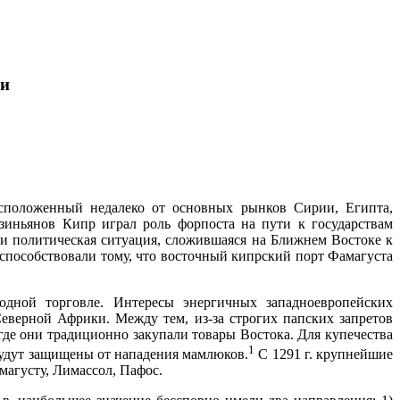
ли
сположенный недалеко от основных рынков Сирии, Египта,
зиньянов Кипр играл роль форпоста на пути к государствам
 и политическая ситуация, сложившаяся на Ближнем Востоке к
 способствовали тому, что восточный кипрский порт Фамагуста
дной торговле. Интересы энергичных западноевропейских
верной Африки. Между тем, из-за строгих папских запретов
де они традиционно закупали товары Востока. Для купечества
1
 будут защищены от нападения мамлюков.
С
1291 г
. крупнейшие
амагусту, Лимассол, Пафос.