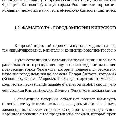
Франции, Каталонии), минуя города Романии как торговые 
Романией, несмотря на их географическую близость, фактическ
§ 2. ФАМАГУСТА - ГОРОД-ЭМПОРИЙ КИПРСКО
Кипрский портовый город Фамагуста находился на вост
там аккумулировались капиталы и концентрировались товары 
Путешественники и паломники эпохи Лузиньянов не ра
рассказывает интересную легенду о происхождении названия
прекрасный город Фамагуста, который подвергался бесконечн
название город поменял во времена Цезаря Августа, который 
(
Renommes, Gloire d`Auguste
). Греки дают другую этимологи
количество песка (
grande quantite d`arenes ou sable
). Говорят, ч
чем столица Кипра Никосия. Имено в Фамагусте проживали сам
Современные историки объясняют расцвет Фамагусты
иностранное купечество пользовалось здесь многочисленным
давало прибыль обеим сторонам. Открытость города для купц
Коренное население было представлено греками, которые прожив