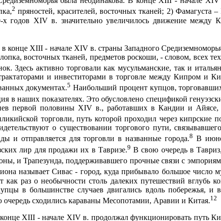
едиземноморья была неодинакова. В конце XIII - начале XIV 
2
пка,
пряностей, красителей, восточных тканей; 2) Фамагуста –
20-х годов XIV в. значительно увеличилось движение между К
 конце XIII - начале XIV в. страны Западного Средиземноморья 
пка, восточных тка­ней, предметов роскоши, - словом, всех те
к. Здесь активно торговали как му­сульманские, так и италья
 трактаторами и инвеститорами в торговле между Кипром и К
5
ван­ных документах.
Наибольший процент купцов, торговавших
ия в наших показате­лях. Это обусловлено спецификой генуэзс
иев первой половины XIV в., работав­ших в Кандии и Айясе, 
кийской торговли, путь которой проходил через кипр­ские п
идетель­ствуют о существовании торгового пути, связывавше
8
ы и отправляется для торг­овли в названные города.
В июн
9
ских лир для продажи их в Тавризе.
В свою очередь в Тавриз
оны, и Трапезунда, поддерживавшего прочные связи с эмпориям
она называет Сивас - город, куда прибывало большое число м
ят как раз о необычности столь далеких путешествий вглубь 
пцы в большинстве случаев двигались вдоль побережья, и в
12
ою очередь сходились караваны Месопотамии, Аравии и Китая.
конце XIII - начале XIV в. продолжал функционировать путь Ки