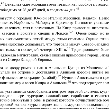
47
.
Венециав ские мореплаватели тратили на подобное путешеств
48
обходимо от 28 до 87 дней, в среднем 44 дня.
магусту с городами Южной Италии: Мессиной, Кальяри, Неапол
пелье, Нарбонн, о. Майорку и Барселону. Пеголотти указывае
им явлением, хотя и возможным. На Кипр привозили шерстяны
52
у квасцов в Брюгге и специй в Лондон.
Очень редко, но вс
ых экономических связей между этими странами. Однако этни
очевидностью доказывает, что торговля между Северо-Западн
55
ь только в последней четверти XIII в.
Традиционными были 
инадлежала магистралям, связывавшими приморские города Зап
ары из Северо-Западной Европы.
ра ко двору римских пап в Авиньоне. Купцы из Монпелье и 
пали на острове и доставляли в Авинь­он дорогие шитые зол
57
е финансовые операции (камбий).
Нунции Апостольского прес
59
ношение мер и весов Кипра и Авиньона,
что подтверждает воз
магуста являлся своеобразным центром торговой системы, куда
оходили через турецкие, киликийские, сирийские и египетск
аточно замкнутый в себе, в рамках которого осуществ­лялась бо
торговой конъюнктуры в одном звене немедленно отзывались в д
ийского региона осуществлялся непосредственно в города Запад