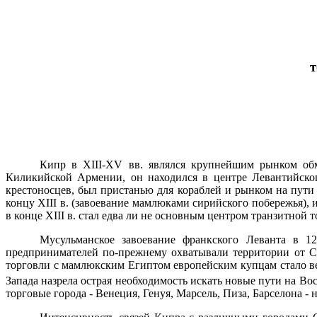
т
Кипр в Х
III
-Х
V
вв. являлся крупнейшим рынком обм
Киликийской Армении, он находился в центре Левантийског
крестоносцев, был пристанью для кораблей и рынком на пути
концу XIII в. (завоевание мамлюками сирийского побережья),
в конце XIII в. стал едва ли не основным центром транзитной т
Мусульманское завоевание франкского Леванта в
12
предпринимателей по-прежнему охватывали территории от С
торговли с мамлюкским Египтом европейским купцам стало ве
Запада назрела острая необходимость искать новые пути на Во
торговые города - Венеция, Генуя, Марсель, Пиза, Барселона -