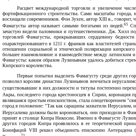
Расцвет международной торговли и увеличение числе
фортификационного строительства. Сами масштабы города, н
восхищали современников. Фон Зухен, автор XIII в., говорит, 
65
Фамагусты автор называет самыми богатыми из людей.
Спр
зачастую видели паломники и путешественники. Дж. Хилл под
торговлей Фамагусты, при­крывавших сердцевину бедности 
охарактеризовавшего в
1211 г
. франков как власти­телей стра
отношении социальной и этнической поляризации кипрского 
большее взаимовлияние и взаимодействие между латинским и 
Фамагусты: каким образом Лузиньянам уда­лось добиться стр
Кипрского королевства.
Первые попытки выделить Фамагусту среди других горо
позволил королям династии Лузиньянов венчаться иерусалим
существовавшие в них должности и титулы постепенно перехо
Акры, последнего города крестоносцев в Сирии, коронация п
являвшаяся простым епископством, стала олицетворением "св
город в положение: "Так как сарацины захватили Иерусалим, и
Иерусалима должны были короноваться, они приходили в Фама
принят в столице Кипра Никосии. Именно в Фамагусте Лузин
других городов Кипра проявлялось в ее теоретической прин
Бонифаций VIII решил объединить епископию Антерадена (
71