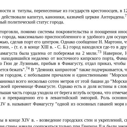
жности и
титулы, перенесенные из государств крестоносцев, в
1
7
 действовали капитул, каноники, казначей церкви Антерадена.
ый политический статус города.
торговли, помимо системы покровительства и поощрения инос
во города, максимально приспособленного и удобного для осущ
ью, сделав порт его центром. Однако сообще­ние Н. Мартони, что
ни, - (т. е. в конце XIII в. - С. Б.) город находился где-то в д
73
Фамагуста была удалена от побережья на
2 мили
.
Наверное, Н
находившийся недалеко от восточного кипрского порта, Фамаг
то Гюи де Лузиньян, прибыв в Фамагусту, отдал приказ, чтобы
74
ется бежать".
В "Деяниях киприотов" также подчеркивается, чт
м городом, с не­большим причалом и единственными "Морскими
занимал всего несколько сотен метров от этой башни до "Морски
своей преемнице Фамагусте. Однако есть и доля истины в слова
ьшая часть города уходила от берега вглубь острова, что отмечае
а и превращению его в левантийский эмпорий. Роль основно
V в. называют Фамагусту "одной из основных гаваней моря и 
ны в конце
XIV
в. - возведение городских стен и укреплений, 
кие стены начали сооружаться только при Генрихе II и были за