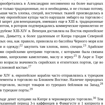
риобретались в Александрии несомненно на более выгодных
 только традиционные, но и необходимы, и не столько потому,
шая часть хлопка, специй, восточных тканей производилась в
ому европейские купцы часто нарушали эмбарго на торговлю с
 запрет для венецианцев, имевших еще в XIII в. традиционные
иптом, в ротором подтверждались коммерческие привилегии ее
рубеже Х
III
-Х
IV
в. Венеция доставляла на Восток европейские
ю, Дамьетту, к более удаленным от Кипра горо­дам Северной
ых она, как правило, привозила из бассейна Черного моря или
22
23
и и одежду;
закупить там хлопок, вино, специи.
Арабские
и сирийскими центрами торг­овли, с которыми была связана
25
иями, кипрскими камелотами, маслу и зер­ну.
В Акре и Тире
но возрасла значимость сирийских и египетских пор­тов, где во
27
 слоновой костью.
е XIV в. европейские корабли часто отправлялись к турецким
е элементы в торговлю на Ближнем Востоке. Наличие природных
28
 торговли, экспорт товаров из турецких бейликов на Запад,
29
в турецкие порты.
30
кладе денег купцами на Кипре в черноморскую торговлю.
Тем
указанный период 3-х каффинцев в Фамагусте и 1 киприота в