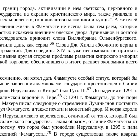
 границ города, активизации в нем светского, церковного и
ударства на окраине христианского ми­ра, также удивляли и
з всех королевств; скапливаются паломники и купцы". А жителей
ле­ния жизнь в Фамагусте не всегда была тем раем, который
остью искажена внеш­ним блеском двора Лузиньянов и богатой
сследователь приводит слова Виллибранда Ольденбургского,
66
атили дань, как сервы.
Слова Дж. Хилла абсолютно верны в
озражений. Для середины XIV в. уже невозможно не признать
 важна другая сторона проблемы раз­вития кипрского эмпория
ой торговле, обеспечившего в итоге расцвет экономики всего
мненно, он хо­тел дать Фамагусте особый статус, который бы
мере завоевания мамлюками государств крестоносцев в Сирии
67
оль Иерусалима и Кипра" был Гуго III.
До падения в
1291 г
.
68
салимской короной в Тире.
С
1291 г
. Фамагуста, до той поры
й Махера писал следующее о стремлении Лузиньянов поставить
ул Фамагусте, а также печати и монетный двор. И когда короли
 Иерусалимского королевства, отличный от того, который был
лимского государства. Таким образом, отличие Фамагусты от
 потому, что город был уподоблен Иерусалиму, в
1295 г
. папа
70
скопией Фамагуссты.
В городе существовал также квартал