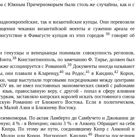
ра с Южным Причерноморьем были столь же случайны, как и с
падноевропейские, так и византийские купцы. Они перевозили
щении чеканки византийской моенты и сужении ареала ее
36
исутствие в Фамагусте купцов из этих городов
говорят об
 генуэзцы и вене­цианцы понимали совокупность регионов,
38
Понта.
Константинополь, по замеча­нию Ф. Тирье, должен был
39
акже ассоциируется с Романией.
Документы иногда на­зывают
40
41
42
ы, они плавали в Кларенцу,
на Родос,
в Кандию,
Корон,
ики, чаще выступа­ли торговыми посредниками между центрами
Х
IV
вв. не имел постоянных экономических связей с районами
 язык, православную веру, с другой - попал в сферу влияния
туркам, заставляло кипрских королей искать постоянного союза
нскую Романию от Ближнего Востока. Если в политическом,
я к Малой Азии и Ближнему Востоку.
диземноморья. По актам Ламберто ди Самбучето и Джованни де
ную; 4 % - в Венецию; около 3 % - в Анкону. Обращает на себя
Кипра. По этому же пути, соединявшему Кипр с Анконой и
46
, Модон или Корон, Нигропонт, Кандию.
Иногда последним