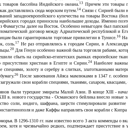
13
 товаров бассейна Индийского океана.
Причем эти товары п
14
как доставлялись сюда морским путем.
Связи с Сирией были не
ваний западноевропейского купечества на товары Востока (боль
в сирийских городах приносила наибольшие доходы. Именно поэт
из Фамагусты далее на Восток. Особенно невыгоден был папский
пломатический договор между Адриатической республикой и Ег
16
анцам были гарантирова­ли торговые привилегии в Тунисе.
На 
17
к, соль.
Не раз отправлялись к городам Сирии, в Александри
20
льцы.
Для Генуи особенно важной была торговля рабами, котор
ешили сбыть на сирийско-египетских рынках европейские ткан
24
о присутствии христиан в Египте и Сирии.
Наиболее важным
ле специями, золоту и серебру в слитках, златотканными матер
26
бумагу.
После завоевания Айяса мамлюками в
1347 г
. особен
 загружали свои корабли специями, тканями, сахаром, квасцами,
нов были турецкие эмираты Малой Азии. В конце XIII - начал
XIII в. нового государства - Османского бейлика внесло новы
одство соли, индиго, шафрана, шерсти стимулировали развитие
онстантинополя и даже Каффы направлять свои корабли с Кипра 
орья. В 1296-1310 гг. нам известно всего 3 акта комменды о в
ем, хотя и чрезвычайно редких, подтверждает присутствие в 