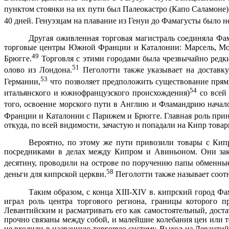
пунктом стоянки на их пути был Палеокастро (Капо Саламоне)
40 дней. Генуэзцам на плавание из Генуи до Фамагусты было не
Другая оживленная торговая магистраль соединяла Фа
торговые центры Южной Франции и Каталонии: Марсель, Мон
49
Брюгге.
Торговля с этими городами была чрезвычайно редк
51
олово из Лондона.
Пеголотти также указывает на доставк
53
Германии,
что позволяет предположить существование прям
54
итальянского и южнофранцузского происхождения)
со всей 
того, освоение морского пути в Англию и Фламандрию началос
Фран­ции и Каталонии с Парижем и Брюгге. Главная роль пр
откуда, по всей ви­димости, зачастую и попадали на Кипр тов
Вероятно, по этому же пути привозили товары с Кип
посредниками в делах между Кипром и Авиньоном. Они заку
десятину, проводили на острове по поручению папы обмен­ны
58
деньги для кипрской церкви.
Пеголотти также называет соот
Таким образом, с конца Х
III
-Х
IV
в. кипрский город Фа
играл роль центра торгового региона, границы которого пр
Левантийским и расматривать его как самосто­ятельный, дост
прочно связаны между собой, и малейшие колебания цен или 
не входи­ли в названную торговую систему. Выход из Левант