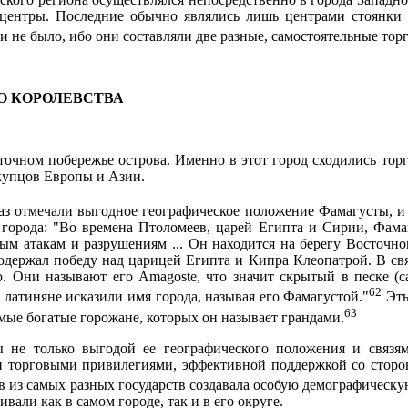
центры. Последние обычно явля­лись лишь центрами стоянки
и не было, ибо они составляли две разные, самостоятельные тор
ГО КОРОЛЕВСТВА
очном побережье острова. Именно в этот город сходились тор
купцов Европы и Азии.
з отмечали выгодное географическое положение Фамагусты, и 
 города: "Во времена Птоломеев, царей Египта и Сирии, Фама
ым атакам и разрушениям ... Он находится на берегу Восточно
одержал победу над царицей Египта и Кипра Клеопатрой. В свя
ю. Они называют его А
magoste,
что значит скрытый в песке (
c
62
то латиняне исказили имя города, называя его Фамагустой."
Эть
63
ые богатые горожане, которых он называет грандами.
 не только выгодой ее географического положения и связям
и торговыми привилегиями, эффективной поддержкой со сторо
ов из самых разных государств создавала особую демографичес
али как в самом городе, так и в его округе.