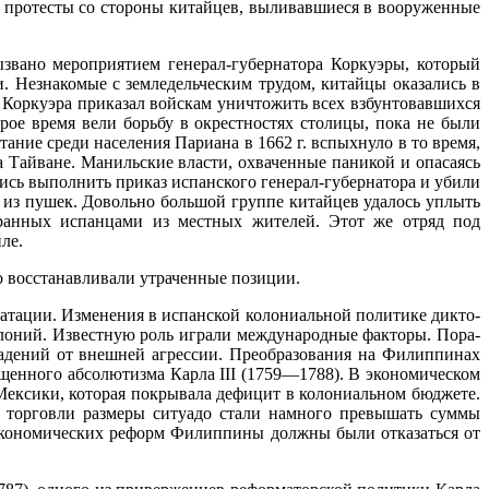
 протесты со стороны китайцев, выливавшиеся в вооруженные
ызвано ме­роприятием генерал-губернатора Коркуэры, который
 Незна­комые с земледельческим трудом, китайцы оказались в
. Коркуэра приказал войскам уничтожить всех взбунтовавшихся
рое время вели борьбу в окрестностях столицы, пока не были
стание среди населения Париана в
1662 г
. вспыхнуло в то время,
а Тайване. Манильские власти, охваченные паникой и опасаясь
сь выполнить приказ испанского ге­нерал-губернатора и убили
 из пушек. Довольно большой группе китайцев удалось уплыть
бранных испанцами из местных жителей. Этот же отряд под
ле.
о восстанавливали утраченные позиции.
­тации. Изменения в испанской колониальной политике дикто­
­лоний. Известную роль играли международные факторы. Пора­
­дений от внешней агрессии. Преобразования на Филиппинах
вещенного абсолютизма Карла
III
(1759—1788). В экономиче­ском
Мексики, которая покрывала дефицит в колониальном бюджете.
 торговли размеры ситуадо стали намного превышать сум­мы
те экономических реформ Филиппины должны были отказаться от