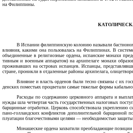
на Филиппины.
КАТОЛИЧЕСК
В Испании филиппинскую колонию называли бастионом ка
влияния, какими она пользовалась на Филиппинах. В систем
объединенные в религиозные ордена, испанские монахи пред
тивным и военным аппаратом) на архипелаге монахи образо
проживавших на островах испанцев. Испанцы, представ­ляв
стране, проникли в отдаленные районы архипелага, оли­цетворя
Влияние и власть орденов были тесно связаны с их г
денских поместьях процветали самые тяжелые формы кабаль­н
Расходы по содержанию церковного аппарата и выплате
нужды шла четвертая часть государственных налоговых посту
барщинные отработки. Церковь способствовала укреплению си
пано-голландских конфликтов дополнительной барщинной по­
плуатации благочестивыми целями — необходимостью защиты к
Монашеские ордена захватили преобладающие позиции в 