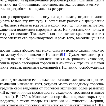
787), одного из приверженцев реформаторской политики Карла
азвитию на Филиппинах производства экспортных культур —
сти, по разработке минеральных ресурсов.
было рас­пространено повсюду на архипелаге, ограничивалось
ивать только эту культуру. В остальных районах выращивание
. Частная табачная торговля находилась под полным запретом.
худшением положения народных масс. На крестьянских полях в
ое существование. Тяжелым было положение крестьян и в тех
того занятых его производством. Кроме того, высокие цены на
е­доставлялась абсолютная монополия на испано-филиппинскую
связи между Филиппинами и Испанией
[1]
. Судам компании раз­
одного вывоза с Филиппин испанских и американских то­варов,
лучила право свободной торговли в азиатских странах
и с этой
атские товары, ввозимые компанией в Испанию, освобождались
а­гов деятельности ее положение оказалось далеким от процве­
компании изживали себя, уступая место свободному торгово-
градить свои владения от торговой экспансии более развитых
III
в. увеличились производство сахарного тростника и вывоз
донезией). В
1789 г
. Манильский порт был впервые открыт для
продукты, а также товары из Испании и Латинской Америки,
оянии остановить торговую экспансию европейских стран и США