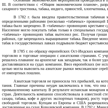
Основные экономические мероприятия проводились в пе
III
. В соответствии с «Общим экономическим планом», разр
сахарного тростника, табака, индиго, пряностей, хлопчатника,
В
1782 г
. была введена правительственная табачная 
определен­ными районами (несколько «табачных» провинций Ц
табака было запрещено. В «табачных» провинциях крестьяне с
Население могло покупать табак только в специальных госу­
«табачных» провинциях табак вытеснил рис. Получая гроши 
районах, где запрещалось выращивание табака. Введение моно
табак в государственных лавках подрывали бюджет кре­стьянск
В
1785 г
. по образцу европейских Ост-Индских компан
торговлю и торговые операции с азиатскими странами. С у
решалось плавание на архипелаг как западным, так и более у
доставлявшихся на судах компании. Ввоз европейских (не исп
целью могла вывозить на азиатские рынки мексикан­ское сер
от импортных пошлин.
Азиатская торговля не приносила тех прибылей, на кот
тания. Главные причины неудач заключались в том, что она
промышленному капиталу. В результате испанская монархия н
стран. Деятельность компании способствовала в известной с
сахара, табака, кофе и других экспортных товаров), росту т
свободной торговли. Купцам из Европы и США разреша­лось
доставленные на судах Королевской компании. В
1792 г
. Ма­ни