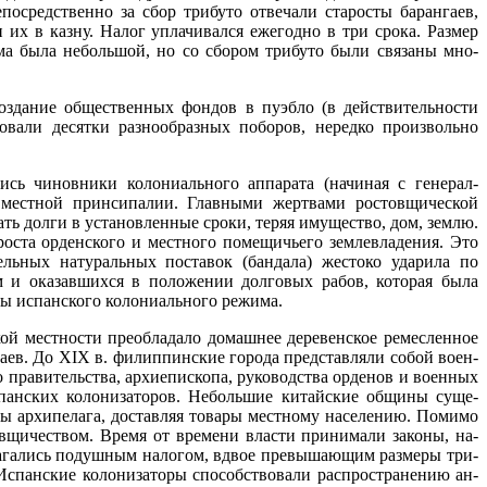
осредственно за сбор трибуто отвечали старосты барангаев,
их в казну. Налог уплачивался ежегодно в три срока. Размер
­ма была небольшой, но со сбором трибуто были связаны мно­
оздание общественных фондов в пуэбло (в действительности
овали десятки разнообразных поборов, нередко произвольно
ь чинов­ники колониального аппарата (начиная с генерал-
ли местной принсипалии. Главными жертвами ростовщической
ь долги в уста­новленные сроки, теряя имущество, дом, землю.
оста орден­ского и местного помещичьего землевладения. Это
льных натураль­ных поставок (бандала) жестоко ударила по
м и оказавшихся в положении долговых рабов, которая была
ы испанского ко­лониального режима.
кой местности преобладало домашнее деревенское ремесленное
гаев. До
XIX
в. филиппинские города представляли собой воен­
равительства, архиепископа, руководства орденов и воен­ных
спанских колонизаторов. Небольшие китайские общины суще­
ны архипелага, доставляя товары местному населению. Помимо
вщичеством. Время от времени власти принимали законы, на­
а­гались подушным налогом, вдвое превышающим размеры три­
 Испанские колонизаторы способствовали распространению ан­