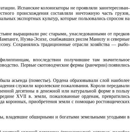
а­тации. Испанские колонизаторы не проявляли заинтересован­
естного происхождения составляли ничтожную часть грузов,
альных экспортных культур, которые пользовались спросом на
стьяне выращивали рис старыми, унаследованными от предков
 Пампанге, Нуэва-Эсихе, снабжавших рисом Манилу и северные
­сону. Сохранялись традиционные отрасли хозяйства — рыбо­
 филиппинцам, впоследствии получившие там значительное
новодство. Первые скотоводческие фермы (ранчерии) появились
была асьенда (поместье). Ордена образовывали слой наиболее
а­дения служили королевские пожалования. Короли передавали
венной десятины в денежной или натуральной форме в пользу
ередине
XVII
в. земли, пожалованные орденам, превратились
ряда коронных, приобретения земли с помощью ростовщических
оры, владевшие обширными и богатыми земельными угодьями в