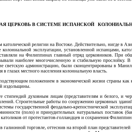
АЯ ЦЕРКОВЬ В СИСТЕМЕ ИСПАНСКОЙ
КОЛОНИАЛЬН
­толической религии на Востоке. Действительно, нигде в Азии 
е колониальной эксплуатации, установленной испанцами, като
­ставляли на Филиппинах главный отряд церковников. При об­щ
­вывали наиболее многочисленную и стабильную прослойку. В
шие светскую администрацию, были сконцентрированы в Маниле
я в глазах местного населения колониальную власть.
оспод­ствующим положением в экономической жизни страны как
ой издольщины.
 стипендий духовным лицам (представителям и белого, и черн
п­лений. Строительные работы по сооружению церковных здани
­стемы государственной феодально-крепостнической эксплуата­
винности (поло) и принудительных натуральных поставок (бан
атоликов от протестантов-голландцев и сохранения Филиппин 
галионной торговле, оттеснив на второй план представителей к