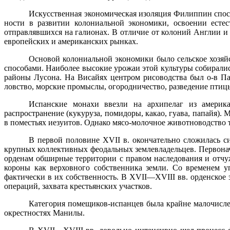
Искусственная экономическая изоляция Филиппин спосо
ности в развитии колониальной экономики, освоении естес
отправлявшихся на галионах. В отличие от колоний Англии и
европейских и американских рынках.
Основой колониальной экономики было сельское хозяй
спосо­бами. Наиболее высокие урожаи этой культуры собирал
районы Лусона. На Висайях центром рисоводства был о-в Па
ловство, морские промыслы, огородничество, разведение птиц
Испанские монахи ввезли на архипелаг из америка
распространение (кукуруза, помидоры, какао, гуава, папайя)
в поместьях иезуитов. Однако мясо-молочное животноводство та
В первой половине
XVII
в. окончательно сложилась с
круп­ных коллективных феодальных землевладельцев. Первона
орденам обширные территории с правом наследования и от­ч
короны как верховного собственника земли. Со време­нем 
фактически в их собственность. В
XVII
—
XVIII
вв. орденское 
операций, захвата крестьянских участков.
Категория помещиков-испанцев была крайне малочисле
ок­рестностях Манилы.