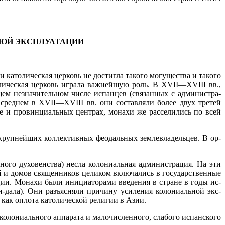
ОЙ ЭКСПЛУАТАЦИИ
католическая церковь не достигла такого могущества и такого
ли­ческая церковь играла важнейшую роль. В
XVII
—
XVIII
вв.,
ем незначительном числе испанцев (связанных с администра­
 среднем в
XVII
—
XVIII
вв. они составляли более двух тре­тей
 и провинциальных центрах, монахи же расселились по всей
 крупнейших коллективных феодальных землевладельцев. В ор­
о­го духовенства) несла колониальная администрация. На эти
й и домов священников целиком включались в государственные
ции. Монахи были инициаторами введения в стране в годы ис­
-дала). Они разъясняли причину усиления колониальной экс­
как оплота католической религии в Азии.
о­лониального аппарата и малочисленного, слабого испанского