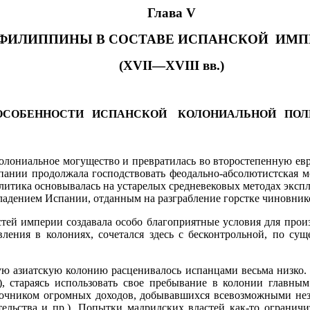
Глава
V
ФИЛИППИНЫ В СОСТАВЕ ИСПАНСКОЙ
ИМП
(
XVII
—
XVIII
вв.)
ОСОБЕННОСТИ
ИСПАНСКОЙ
КОЛОНИАЛЬНОЙ
ПОЛ
о­лониальное могущество и превратилась во второстепенную ев­
спании продолжала господствовать феодально-абсолютистская 
литика основывалась на устарелых средневековых методах экспл
дением Испании, отданным на разграбление горстке чиновнико
тей империи создавала особо благоприятные условия для про­и
вления в колониях, сочетался здесь с бесконтрольной, по с
ую азиатскую колонию расценивалось испанцами весьма низко.
, стараясь использовать свое пребывание в колонии главным
источником огромных доходов, добывавшихся всевозможными нез
ательства и пр.). Попытки мадридских властей как-то ограни