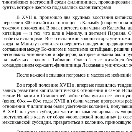
тикитайских настроений среди филиппинцев, провоцировали 
бунты, которые жестоко подавлялись колонизаторами.
В
XVII
в. произошло два крупных восстания китайско
переселил 300 китайских торговцев в Каламбу (современная 
тяжелом положении. В знак протеста они ушли из Каламбы, дв
китайцев — и тех, что шли в Манилу, и жителей Париана. Ос
разбиты испанцами. Всего испанские колонизаторы унич­тожили
когда на Манилу готовился совершить нападение предводитель
соглашения между Ко-сингом и местными китайцами, решили вы
нескольких чиновников и офице­ров, которые должны были ру
на рыбачьих лодках к Тайва­ню. Около 2 тыс. китайцев б
командованием сержанта-филип­пинца Лаксамана уничтожил ост
После каждой вспышки погромов и массовых избиений ис
Во второй половине
XVIII
в. впервые появились тенден
вались развитием капиталистических отношений в самой Испа
жение Испании в Семилетней войне обнаружило ее военную 
(конец 60-х — 80-е годы
XVIII
в.) были частью программы ре­
отношении Филиппины были убыточной колонией, полу­чавш
В
XVII
в. сумма субсидии частично компенсировалась «ко
поступлений в казну от сбора «королевской пошлины» (в сер
мексиканской субсидии, превратиться в колонию, при­носящую 