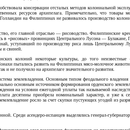
бст­вовала консервации отсталых методов колониальной эксплу
твен­ных ресурсов архипелага. Примечательно, что товары м
 Голландии на Филиппинах не развивалось производство коло­ни
ство, его главной отраслью — рисоводство. Филиппинские кре
ись в «рисовых» провинциях Центрального Лусона — Булакане,
най, уступавший по производству риса лишь Центральному Лу
ы и свиней.
нских ко­лоний некоторые культуры, до того неизвестные
. Монахи пытались развить на Филиппинах мясо-молочное живот
к и не по­лучило на архипелаге значительного развития.
истема землевладения. Основным типом феодального владения 
чаль­но основным источником формирования орденского землевл
уждения на условии ежегодной уплаты так называемой наследст
уплата десятины приобрела номинальный характер, и уже к с
землевладение росло за счет скупки пустующих угодий из раз­
нной. Среди асендеро-испанцев выделялись генерал-губернат