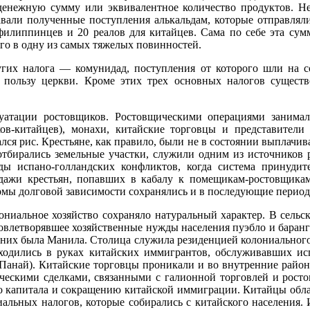
денежную сумму или эквивалентное количество продуктов. Не­п
­вали полученные поступления алькальдам, которые отправляли 
 филиппинцев и 20 реалов для китайцев. Сама по себе эта сум
го в одну из самых тяжелых повинностей.
гих налога — комунидад, поступления от которого шли на с
 пользу церк­ви. Кроме этих трех основных налогов существ
атации ростовщиков. Ростовщическими операциями занималис
ков-китайцев), мо­нахи, китайские торговцы и представите
ся рис. Крестьяне, как правило, были не в состоянии выплачиват
 отбирались земельные участки, служили одним из источников р
ды испано-гол­ландских конфликтов, когда система принудите
родажи крестьян, по­павших в кабалу к помещикам-ростовщика
рмы долговой зави­симости сохранялись и в последующие период
ни­альное хозяйство сохраняло натуральный характер. В сельс
 удо­влетворявшее хозяйственные нужды населения пуэбло и баран
их была Манила. Столица служила резиденцией колониально­го п
находились в руках китайских иммигрантов, обслуживавших и
и Панай). Китайские торговцы проникали и во внутренние райо­
ческими сделками, связанными с галионной торговлей и росто­
го капитала и сокращению китайской иммиграции. Китайцы обл
иальных налогов, которые собирались с китайского населения.