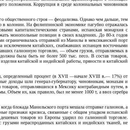
щего положения. Коррупция в среде колониальных чи­новников
го общественного строя — феодализма. Однако чем дальше, тем
ю в колонии. На филиппинской экономике пагубно отража­лась
овыми капиталистическими странами, испанская монархия с
жать монопольные позиции в своих владениях. До 80-х годов
и ограничивалась отправкой из Манилы в мексиканский порт
 за исключением китайских, снабжавших испанцев во­сточными
вавших галионную торговлю, — объем грузов, отправ­ляемых в
олжна была быть не более 500 тыс. песо. В состав това­ров,
зделия китайской и индийской работы, пряности и ки­тайский
м, определенный процент (в
XVII
—начале
XVIII
в.— 17%) от
­ные доходы шли генерал-губернатору, чиновникам, монахам и
 товаров, отправлявшихся в Мексику контрабандным путем, в
Объем их, как правило, был не менее 1000 т, а ввоз сереб­ра
, когда блокада Манильского порта мешала отправке галионов, а
вные признаки кризиса, связанные с общим упадком испан­ской
дешевых товаров из Европы ударил по галионной торговле.
с грузами нераспроданных китайских и индийских тканей, не