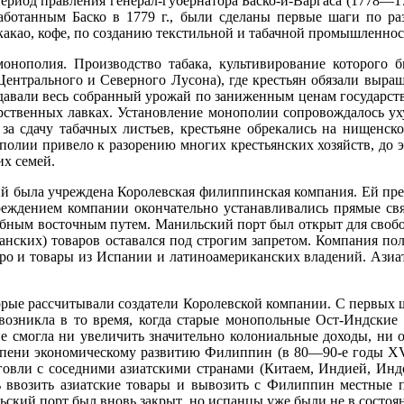
риод правления генерал-губернатора Баско-и-Варгаса (1778—1
аботан­ным Баско в
1779 г
., были сделаны первые шаги по р
 какао, ко­фе, по созданию текстильной и табачной промышленно
монопо­лия. Производство табака, культивирование которого 
ентрального и Северного Лусона), где крестьян обязали выращ
давали весь собранный урожай по заниженным ценам государству
дарственных лавках. Установление монополии сопровождалось у
за сдачу табачных листьев, крестьяне обрекались на нищен­ск
полии привело к разорению многих крестьянских хозяйств, до э
их семей.
ий была учреждена Королевская филиппинская компания. Ей пр
чреждением компании окончательно устанавливались прямые 
добным восточным путем. Манильский порт был открыт для своб
анских) товаров оставался под строгим запретом. Ком­пания по
ебро и товары из Испании и латиноамериканских вла­дений. Ази
орые рассчитывали создатели Королевской компании. С первых ш
 возникла в то время, когда старые монопольные Ост-Индские 
е смогла ни увеличить значительно колониальные доходы, ни о
те­пени экономическому развитию Филиппин (в 80—90-е годы
XV
ор­говли с соседними азиатскими странами (Китаем, Индией, Ин
 ввозить азиатские товары и вывозить с Филиппин местные 
льский порт был вновь закрыт, но испанцы уже были не в сост