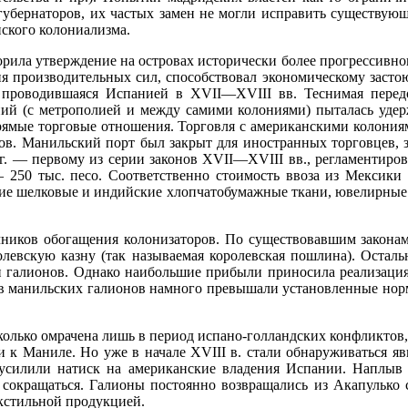
губернаторов, их частых замен не могли исправить су­ществую
ского колониализма.
и­ла утверждение на островах исторически более прогрессивно
ия производительных сил, способствовал экономическому за­сто
, проводившаяся Испанией в
XVII
—
XVIII
вв. Теснимая перед
ий (с метрополией и между самими колониями) пыталась удер­
ые торговые отношения. Торговля с американскими коло­ниям
ров. Манильский порт был закрыт для иностранных тор­говцев,
г
. — первому из серии законов
XVII
—
XVIII
вв., рег­ламентиро
 250 тыс. песо. Соответственно стоимость ввоза из Мек­сики д
ие шелковые и индийские хлопчатобумажные ткани, юве­лирные и
ни­ков обогащения колонизаторов. По существовавшим закона
­левскую казну (так называемая королевская пошлина). Осталь
 галионов. Однако наибольшие прибыли приносила реализация
в манильских галионов намного превышали установленные нормы. 
сколько омрачена лишь в период испано-голландских конфлик­тов
и к Маниле. Но уже в начале
XVIII
в. стали обнаруживать­ся я
усилили натиск на американские владения Испании. Наплыв 
 сокращаться. Галионы постоянно возвращались из Акапулько 
кстильной продукцией.