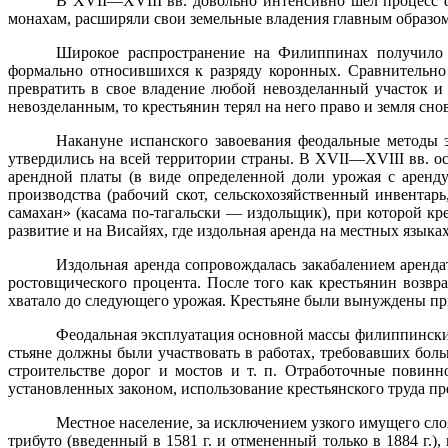
В
XVII
—
XVIII
вв. довольно интенсивно шел процесс 
мона­хам, расширяли свои земельные владения главным образом
Широкое распространение на Филиппинах получило т
формально
относившихся к разряду коронных. Сравнительно
превратить в свое владение любой невозделанный участок и 
невозделанным, то крестьянин терял на него право и земля сно
Накануне испанского завоевания феодальные методы 
утвердились на всей территории страны. В
XVII
—
XVIII
вв. о
арендной платы (в виде определенной доли урожая с аренду
производства (рабочий скот, сельскохозяйственный инвентар
самахан» (касама по-тагальски — издольщик), при которой к
развитие и на Висайях, где издольная аренда на мест­ных языка
Издольная аренда сопровождалась закабалением аренда
ростовщического процента. После того как крестьянин возвр
хватало до следующего урожая. Крестьяне были вынуждены приб
Феодальная эксплуатация основной массы филиппинских
стьяне должны были участвовать в работах, требовавших боль
строительстве дорог и мостов и т. п. Отработочные повин
установ­ленных законом, использование крестьянского труда пре
Местное население, за исключением узкого имущего сло
трибуто (введенный в
1581 г
. и отмененный только в
1884 г
.)