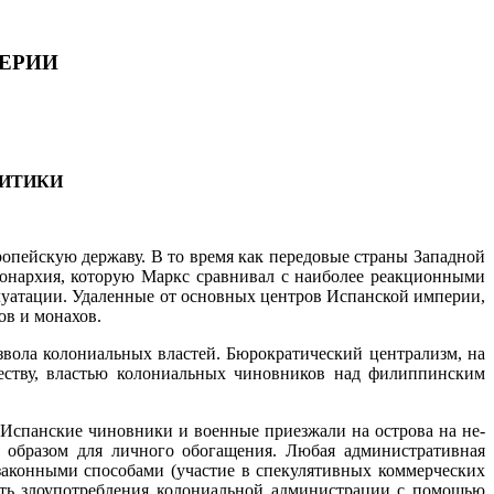
ЕРИИ
ИТИКИ
ропейскую державу. В то время как передовые страны Запад­ной
монархия, которую Маркс сравнивал с наиболее реакционными
уатации. Удаленные от основных центров Испанской импе­рии,
в и монахов.
звола колониальных властей. Бюрократический централизм, на
уществу, властью колониальных чиновников над филиппинским
 Испанские чиновники и военные приезжали на острова на не­
 об­разом для личного обогащения. Любая административная
аконными способами (участие в спекулятивных коммерче­ских
чить злоупотребления колониальной администрации с по­мощью