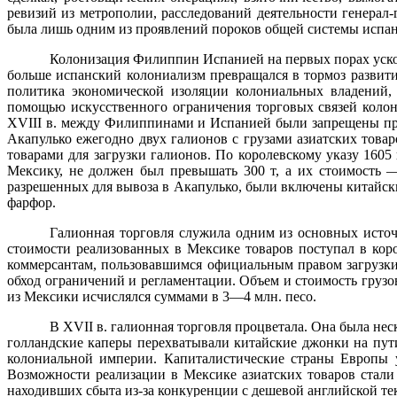
ревизий из метрополии, расследований деятельности
генерал-
была лишь одним из проявлений пороков общей си­стемы испан
Колонизация Филиппин Испанией на первых порах ускор
больше испанский колониализм превращался в тормоз разви­т
политика экономической изоляции колониальных владе­ний
помощью искусственного ограничения торговых связей колон
XVIII
в. между Филиппинами и Испанией были запрещены прям
Акапулько ежегодно двух галионов с грузами азиатских това
товарами для загрузки галионов. По королевскому указу
1605 
Мексику, не должен был превышать 300 т, а их стои­мость —
разрешенных для вывоза в Акапулько, были включены китайск
фарфор.
Галионная торговля служила одним из основных источ
стоимости реализованных в Мексике товаров поступал в коро
коммерсантам, пользовавшимся официальным правом загрузки
обход ограничений и регламентации. Объем и стоимость грузо
из Мексики исчислялся суммами в 3—4 млн. песо.
В
XVII
в. галионная торговля процветала. Она была не­
голландские каперы перехватывали китайские джонки на пут
колониальной империи. Капиталистические страны Евро­пы 
Возможности реализации в Мексике азиатских товаров стали
находивших сбыта из-за конкуренции с дешевой английской те