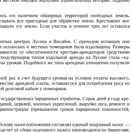
 мест­ной имущей верхушки (принсипалия), которые, подобно
лось это наличием обширных территорий свободных земель,
елывать все пригодные для обработки земли. Крестьянин мог
вали эту зем­лю. Если участок в течение трех лет оставался
зви­тых центрах Лусона и Висайев. С приходом испанцев они
ах испанских и местных помещиков была издольщина. Разме­ры
ависели от обеспеченности крестьян-арендаторов средствами
с­подствующим типом издольной аренды на Лусоне стала «ка-
вины урожая. Подобного же типа арендные отношения получили
­ной рис в счет будущего урожая на условии уплаты высокого,
честве арендной платы, оставшегося для потребления риса не
ой долговой кабале у помещиков.
о­сударственных барщинных отработок. Сорок дней в году кре­
даний, церквей, военных укреплений, вырубке леса, ремонте и
админи­страции (превышение сроков барщинных повинностей,
и. Основу налогообложения составлял единый подушный налог —
одсчет от сбора подушного налога производился по барангаям,