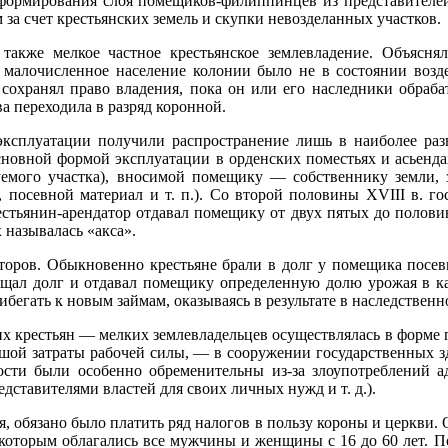
форми­рования слоя помещиков-филиппинцев из представителей
 за счет крестьянских земель и скупки невозделанных участков.
акже мелкое частное крестьянское землевладение. Объясня
 малочислен­ное население колонии было не в состоянии возд
сохранял право владения, пока он или его наследники обрабаты
ва переходила в разряд коронной.
экс­плуатации получили распространение лишь в наиболее ра
с­новной формой эксплуатации в орденских поместьях и асьенд
емого участка), вносимой помещику — собственнику земли, з
ь, посевной материал и т. п.). Со второй половины
XVIII
в. го
рестьянин-арендатор отдавал помещику от двух пятых до по­ло
х называлась «акса».
­торов. Обыкновенно крестьяне брали в долг у помещика посев
а­щал долг и отдавал помещику определенную долю урожая в ка
егать к новым займам, оказываясь в результате в наслед­ственн
 крестьян — мелких землевладельцев осуществлялась в форме г
­шой затраты рабочей силы, — в сооружении государственных з
ности были особенно обременительны из-за злоупотреблений 
дста­вителями властей для своих личных нужд и т. д.).
я, обязано было платить ряд налогов в пользу короны и церкв
, которым облагались все мужчины и женщины с 16 до 60 лет. П