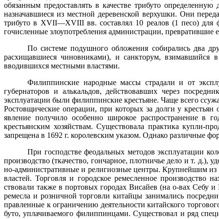
обязанным предоставлять в качестве трибуто определенную 
назначавшиеся из местной деревенской верхушки. Они переда
трибуто в
XVII
—
XVIII
вв. составлял 10 реалов (1 песо) для
гочисленные злоупотребления администрации, превратившие е
По системе подушного обложения собирались два дру
расхищав­шиеся чиновниками), и санкторум, взимавшийся в
вводившихся местными властями.
Филиппинские народные массы страдали и от эксплу
губернаторов и алькальдов, действовавших через посредни
эксплуатации были филиппинские крестьяне. Чаще всего ссужал
Ростовщиче­ские операции, при которых за долги у крестьян
явление по­лучило особенно широкое распространение в го
крестьянским хо­зяйствам. Существовала практика купли-п
запрещена в
1692 г
. королевским указом. Однако различные фо
При господстве феодальных методов эксплуатации коло
про­изводство (ткачество, гончарное, плотничье дело и т. д.),
но-административные и религиозные центры. Крупнейшим из н
властей. Торговля и городское ремесленное производство 
ствовали также в портовых городах Висайев (на о-вах Себу 
ремесла и розничной торговли китайцы занимались посредни
правленные к ограничению деятельности китайского торгово
буто, уплачиваемого филиппинцами. Существовал и ряд спе­ц