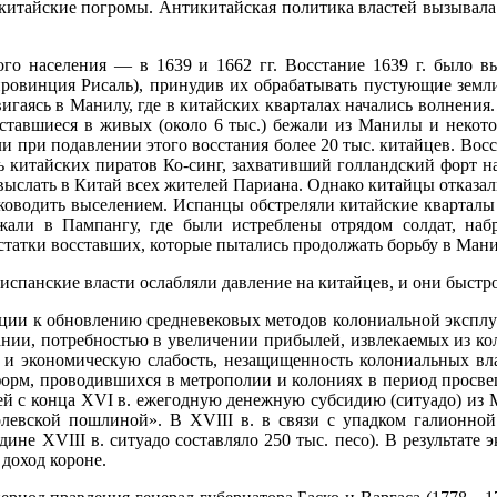
ки­тайские погромы. Антикитайская политика властей вызывала
го на­селения — в 1639 и 1662 гг. Восстание
1639 г
. было в
провинция Рисаль), принудив их обрабатывать пустующие земли.
и­гаясь в Манилу, где в китайских кварталах начались волнения
тавшиеся в живых (около 6 тыс.) бежали из Манилы и не­кото
 при подавлении этого восстания более 20 тыс. китай­цев. Вос
 китайских пиратов Ко-синг, захвативший гол­ландский форт н
слать в Китай всех жителей Париана. Однако китайцы отказали
ководить выселением. Испанцы обстреляли китайские кварталы
ежали в Пампангу, где были истреблены отрядом солдат, на
атки восставших, которые пы­тались продолжать борьбу в Мани
­панские власти ослабляли давление на китайцев, и они быстр
ции к обновлению средневековых методов колониальной эксплуа
­нии, потребностью в увеличении прибылей, извлекаемых из ко
и экономическую слабость, незащищенность колониальных вла
форм, проводившихся в метрополии и колониях в период про­с
ей с конца
XVI
в. ежегодную денежную субсидию (ситуадо) из 
ролевской пошлиной». В
XVIII
в. в связи с упадком галионной
едине
XVIII
в. ситуадо составляло 250 тыс. песо). В резуль­та
доход короне.