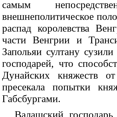
самым непосредстве
внешнеполитическое поло
распад королевства Вен
части Венгрии и Транс
Запольяи султану сузили
господарей, что способс
Дунайских княжеств о
пресекала попытки кня
Габсбургами.
Валашский господарь