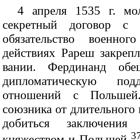
4 апреля
1535 г
. мо
секретный до­говор с
обязательство военног
действиях Рареш закрепл
вании. Фердинанд обе
дипломатическую под
отношений с Польшей.
союзника от длительного 
добиться заключени
3
княжеством и Польшей