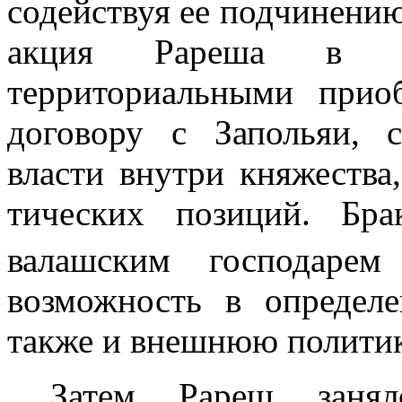
содействуя ее подчинени
акция Рареша в Т
территориальными прио
договору с Запольяи, с
власти внутри княжества
тических позиций. Бр
валашским госпо­дар
возможность в определе
также и внешнюю политик
Затем Рареш занял