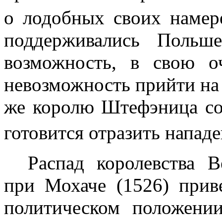
о лодобных своих наме
поддерживались Польш
возможность, в свою о
невозмож­ность прийти н
же королю Штефэница соо
готовится отразить напад
Распад королевства В
при Мохаче (1526) прив
политическом положени