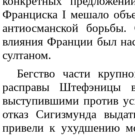
конкретных предложени
Франциска
I
мешало объ­
антиосманской борьбы.
влияния Франции был на
султаном.
Бегство части крупн
расправы Штефэницы
выступившими против уси
отказ Сигизмунда выдат
привели к ухудшению мо