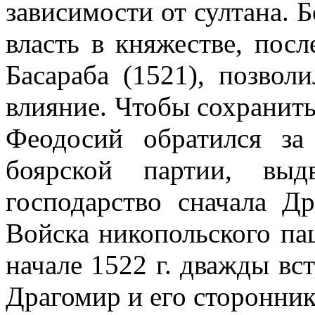
зависи­мости от султана. 
власть в кня­жестве, пос
Басараба (1521), позвол
влияние. Чтобы сохранить
Феодосий обратился з
боярской партии, выд
господарство сначала Д
Войска никопольского п
начале
1522 г
. дваж­ды в
Драгомир и его сторонник