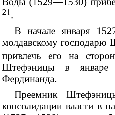
Воды (1529—1530) прибе
21
.
В начале января
152
молдавскому господарю 
привлечь его на сторо
Штефэницы в январ
Фердинанда.
Преемник Штефэниц
консолидации власти в на