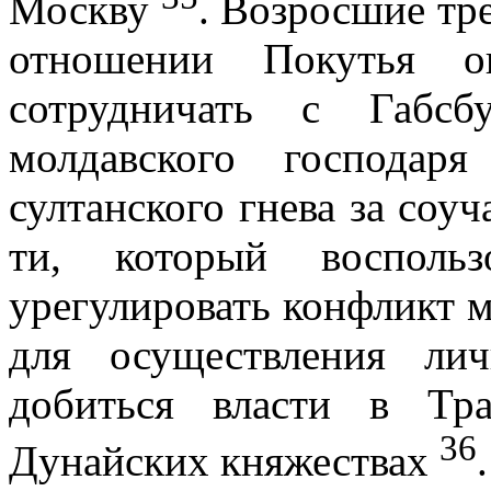
Москву
. Возросшие тре
от­ношении Покутья о
сотрудничать с Габ­с
молдавского господар
султанского гнева за соуч
ти, который воспольз
урегулировать кон­фликт
для осуществления ли
добиться власти в Тра
36
Дунайских княжествах
.