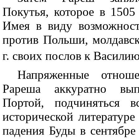
Покутья, кото­рое в
1505 
Имея в виду возможнос
против Польши, молдавс
г
. своих послов к Васили
Напряженные отнош
Рареша акку­ратно вып
Портой, подчиняться в
исторической литературе 
падения Буды в сентябр