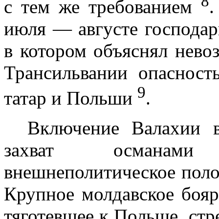
8
с тем же требованием
.
июля — ав­густе господа
в котором объяснял нево
Трансильвании опасност
9
татар и Польши
.
Включение Валахии в
захват осма­нам
внешнеполитическое поло
Крупное молдавское бояр
тяготевшее к Польше, стр