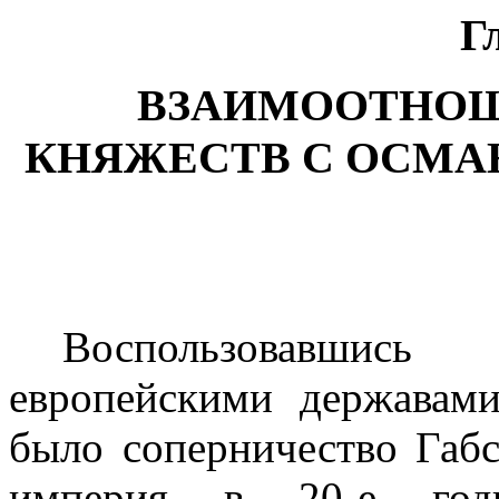
Г
ВЗАИМООТНОШ
КНЯЖЕСТВ С ОСМА
Воспользовавшис
европейскими держа­вам
было соперничество Габ
империя в 20-е г