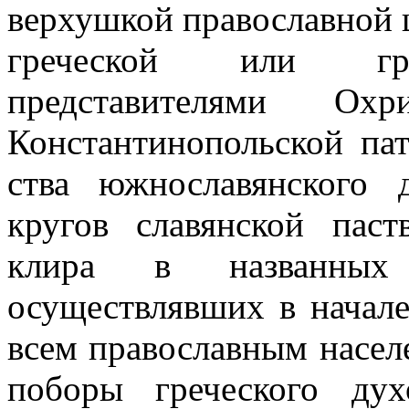
верхушкой православной ц
греческой или гре
представителями Ох
Константинопольской па
ства южнославянского 
кругов славян­ской пас
клира в названных 
осуществлявших в начал
всем православным насел
поборы греческого ду