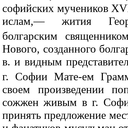
софийских муче­ников
XV
ислам,— жития Геор
болгарским священник
Нового, созданного болг
в. и видным представите
г. Софии Мате-ем Гра
своем произведении п
сожжен живым в г. Соф
принять предложение мест
и фанатиков-мусульман от