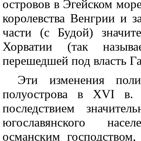
островов в Эгейском море
королевства Венгрии и з
части (с Будой) значит
Хорватии (так называ
перешедшей под власть Га
Эти изменения поли
полуострова в
XVI
в. и
последствием значител
югославянского насе
османским господством,