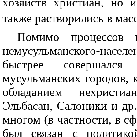
хозяйств христиан, но 
также раство­рились в ма
Помимо процессов 
немусульманского-насел
быстрее совершался 
мусульманских городов, к
обладанием нехристиа
Эльбасан, Сало­ники и др
многом (в частности, в с
был связан с политико