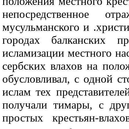
положения местного крес
непосредственное от
мусульманского и .христи
городах балканских п
исламизации местного на­
сербских влахов на поло
обусловливал, с одной ст
ислам тех представителе
полу­чали тимары, с др
простых крестьян-влах