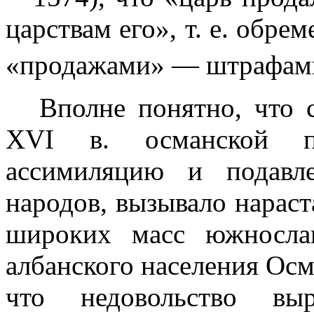
царствам его», т. е. обре
«продажами» — штрафа
Вполне понятно, что 
XVI
в. ос­манской по
ассимиляцию и подавле
народов, вызывало нараст
широких масс южнославя
албанского населения Ос
что недо­вольство вы