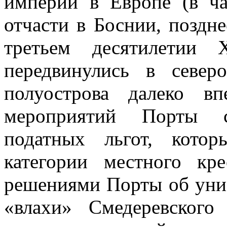
империи в Европе (в ча
отча­сти в Боснии, поздн
третьем десяти­летии
передвинулись в северо
полуострова далеко в
мероприятий Порты с
податных льгот, котор
категории местного кре
решениями Порты об уни
«влахи» Смедеревског