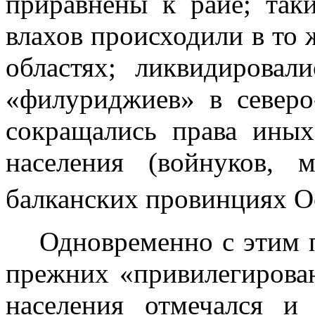
приравне­ны к райе; та
влахов происходили в то 
областях; ликвидировал
«филуриджиев» в северо-
сокращались права иных
населения (войнуков, 
балканских про­винциях 
Одновременно с этим 
прежних «привилегирова
населения отмечался и