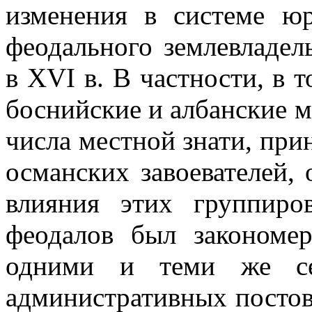
изменения в системе юр
феодального землевладель
в
XVI
в. В частности, в т
боснийские и албанские м
числа местной знати, при
османских завое­вателей,
влияния этих группиро
феодалов был закономер
одними и теми же с
администра­тивных постов