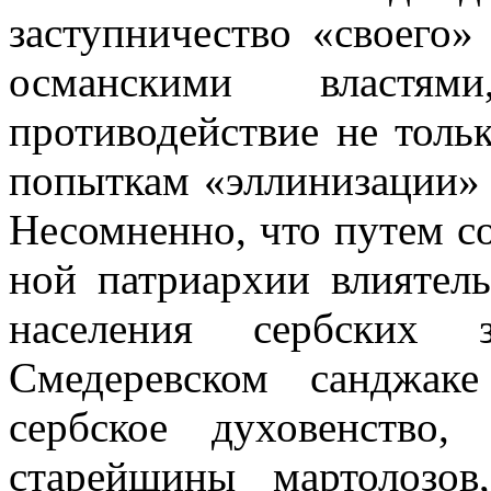
заступничество «своего»
османскими властя
противодействие не толь
попыткам «эллинизации» 
Несомненно, что путем со
ной патриархии влиятел
населения сербских 
Смедеревском санджаке
сербское духовенство,
старейшины мартолозо