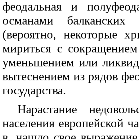
феодальная и полуфеод
османами балканских н
(вероятно, некоторые хр
ми­риться с сокращением
уменьшением или ликвида
вытеснением из рядов фео
государства.
Нарастание недоволь
населения евро­пейской 
в. нашло свое выражение