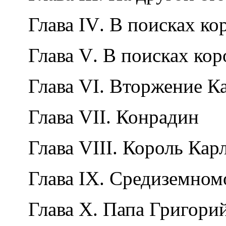
Глава
IV
. В поисках к
Глава
V
. В поисках ко
Глава
VI
. Вторжение К
Глава
VII
. Конрадин
Глава
VIII
. Король Кар
Глава
IX
. Средиземном
Глава
X
. Папа Григори