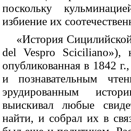
поскольку кульми­нац
избиение их соотече­ствен
«История Сицилийской
del
Vespro
Sciciliano
»),
опубликованная в
1842 г
.
и познавательным чте
эрудированным истори
выискивал любые свиде
найти, и собрал их в св