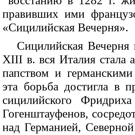
восстанию в
1282 г
. ж
правивших ими французо
«Сицилийская Вечерня».
Сицилийская Вечерня 
XIII
в. вся Италия стала 
папством и германскими
эта борьба достигла в п
сицилийского Фридрих
Гогенштауфенов, сосредот
над Германией, Северно