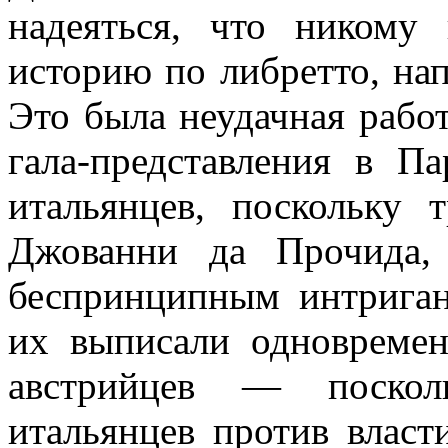
надеяться, что никому
историю по либретто, на
Это была неудачная работ
гала-представле­ния в 
итальянцев, по­скольку
Джованни да Прочида,
беспринципным интрига
их выписали од­новреме
австрийцев — посколь
итальянцев против власт