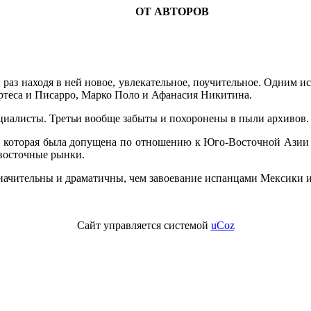
ОТ АВТОРОВ
раз находя в ней новое, увлекательное, по­учительное. Одним 
рте­са и Писарро, Марко Поло и Афанасия Никитина.
ециалисты. Третьи вообще забыты и похо­ронены в пыли архивов.
ть, которая была допущена по отношению к Юго-Восточной Азии
во­сточные рынки.
начительны и драматичны, чем завое­вание испанцами Мексики и
Сайт управляется системой
uCoz