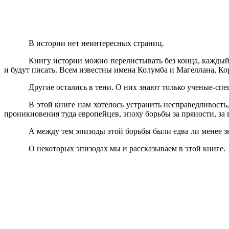
В истории нет неинтересных страниц.
Книгу истории можно перелистывать без конца, каждый 
и будут писать. Всем известны имена Колумба и Магеллана, Ко
Другие остались в тени. О них знают только ученые-сп
В этой книге нам хотелось устранить несправед­ливос
проникновения ту­да европейцев, эпоху борьбы за пряности, за 
А между тем эпизоды этой борьбы были едва ли менее з
О некоторых эпизодах мы и рассказываем в этой книге.