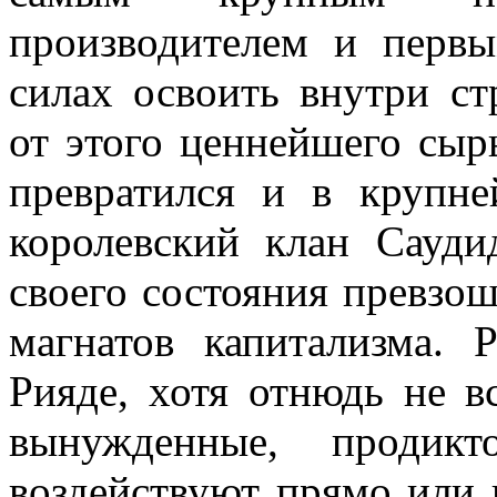
производителем и перв
силах освоить внутри с
от этого ценнейшего сыр
превратился и в крупне
коро­левский клан Сауд
своего состоя­ния превз
магнатов капитализ­ма.
Рияде, хотя отнюдь не в
вынужденные, продикт
воздействуют прямо или 