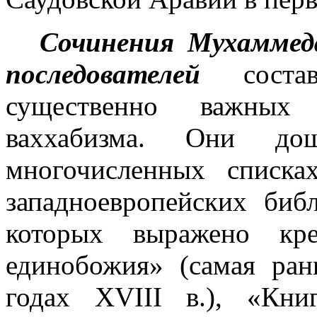
Сочинения Мухаммеда
последо­вателей
сост
существенно важных
ваххабизма. Они 
многочисленных списка
западноевро­пейских биб
которых выражено кре
единобожия» (самая ран
годах
XVIII
в.), «Книг