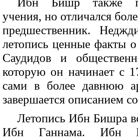
Ибн Бишр также пр
учения, но от­личался бол
предшественник. Неджд
летопись ценные факты о 
Саудидов и обществен
которую он начинает с
1
сами в более давнюю а
завершается описанием 
Летопись Ибн Бишра в
Ибн Ган­нама. Ибн 