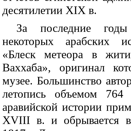
десятилетии
XIX
в.
За последние годы
некоторых араб­ских и
«Блеск метеора в жит
Ваххаба», оригинал ко
музее. Большинство авто
летопись объемом 764 
аравий­ской истории прим
XVIII
в. и об­рывается 