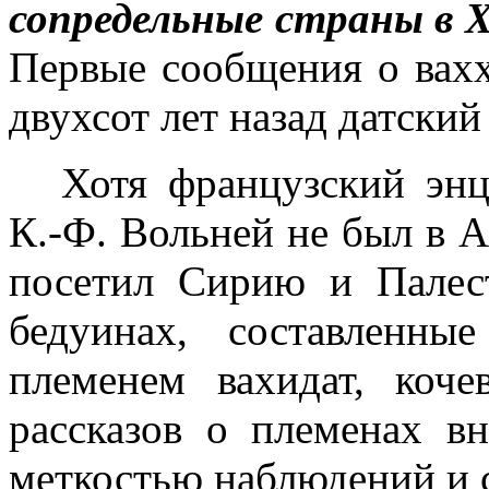
сопредель­ные страны в
X
Первые сооб­щения о вах
двухсот лет назад датски
Хотя французский энц
К.-Ф. Воль­ней не был в 
посетил Сирию и Палест
бедуинах, состав­ленн
племенем вахидат, коче
рассказов о племенах в
меткостью наблюдений и 