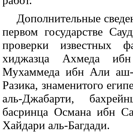
работ.
Дополнительные сведе
первом государстве Сау
проверки из­вестных 
хиджазца Ахмеда ибн
Мухаммеда ибн Али аш-
Разика, знаменитого егип
аль-Джабарти, бахрей
басринца Османа ибн Са
Хайдари аль-Багдади.