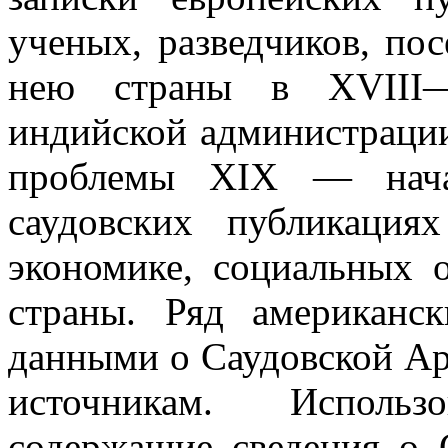
ученых, разведчиков, по
нею страны в
XVIII
индийской администрации
проблемы
XIX
— нач
саудовских публи­каци
экономике, социальных о
страны. Ряд американс
данными о Саудовской Ар
источникам. Исполь
содержащие сведения о 