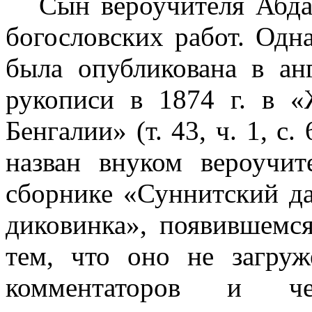
Сын вероучителя Абда
бого­словских работ. Одн
была опубли­кована в ан
рукописи в
1874 г
. в «
Бенгалии» (т. 43, ч. 1, с
назван внуком вероучит
сборнике «Суннитский да
диковинка», появившемся
тем, что оно не загру
комментаторов и че