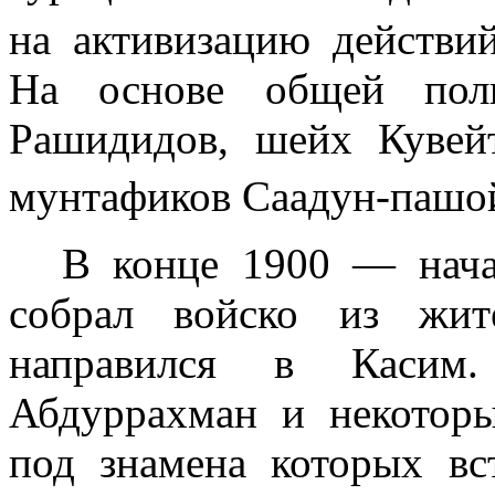
на активизацию действ
На основе общей поли
Рашидидов, шейх Кувей
мунтафиков Саадун-паш
В конце 1900 — нач
собрал войско из жи­
направился в Касим
Абдуррахман и некоторы
под знамена кото­рых вс