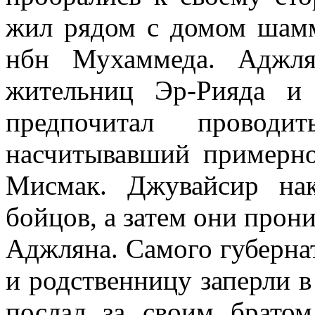
жил рядом с домом шамм
нбн Му­хаммеда. Аджл
жительниц Эр-Рияда и
предпочитал проводи
насчитывавший примерно
Мисмак. Джувайсир на­
бойцов, а затем они прони
Аджляна. Самого губернат
и родственницу заперли в
послал за своим брато