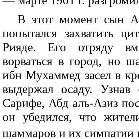
— марте
1901 г
. разгроми
В этот момент сын А
попытался захватить ци
Рияде. Его отряду вм
ворваться в город, но 
ибн Мухам­мед засел в к
выдержал осаду. Узнав
Сарифе, Абд аль-Азиз по
он убедился, что жите
шаммаров и их симпатии