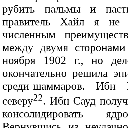
рубить пальмы и паст
правитель Хайл я не с
численным преимуществ
между двумя сторонами
ноября
1902 г
., но де
окончательно решила эп
среди шаммаров.
Ибн
22
северу
. Ибн Сауд получ
консолидировать ядр
Вернувшись из неудачно