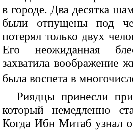
в
городе. Два десятка ша
были отпущены под че
потерял толь­ко двух чел
Его неожиданная блес
захватила воображение ж
была воспета в многочисл
Риядцы принесли прис
который немедлен­но ст
Когда Ибн Митаб узнал о