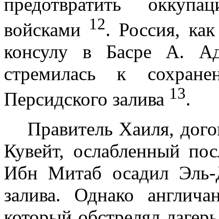
предотвратить оккупа
12
войсками
. Россия, ка
консулу в Басре А. Ад
стремилась к сохране
13
Персидского залива
.
Правитель Хаиля, дого
Кувейт, ослаблен­ный по
Ибн Митаб осадил Эль-
залива. Однако англича
который обстрелял лагер