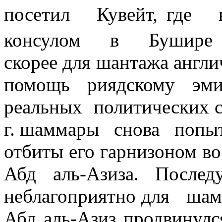
посетил
Кувейт, где
консулом
в
Бушир
скорее для шантажа англич
помощь риядскому эми
реальных
политических с
г
. шаммары
снова
попыт
отбиты его гарнизоном во
Абд аль-Азиза. После
неблагоприятно для
шам
Абд аль-Азиз продвинулс