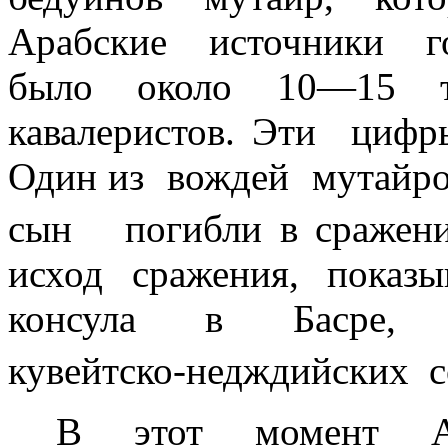
Арабские
источники
г
было около 10—15 т
кавалеристов. Эти
цифр
Один из
вождей
мутайро
сын
погибли в сраже
исход
сражения,
показы
консула
в
Басре,
кувейтско-недждийских
с
В
этот
момент