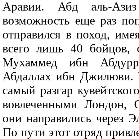
Аравии. Абд аль-Ази
возможность еще раз поп
отпра­вился в поход, име
всего лишь 40 бойцов, 
Мухаммед ибн Абдурр
Абдаллах ибн Джилюви.
самый разгар кувейтского
вовлеченными Лондон, С
они направились через Эл
По пути этот отряд привле