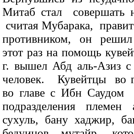
Митаб стал
совершать 
считая Мубарака,
правит
противником,
он
ре­шил
этот раз на помощь куве
г
. вышел Абд аль-Азиз с
человек.
Кувейтцы
во 
во главе с Ибн Саудом
подразделения племен 
сухуль, бану хаджир, б
бедуинов
мутайр,
кот