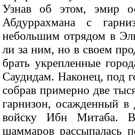
Узнав об этом, эмир о
Абдуррахмана с гарни
небольшим отрядом в Эл
ли за ним, но в своем п
брать укреплен­ные горо
Саудидам. Наконец, под 
собрав примерно две тыся
гарнизон, осажденный в 
войску Ибн Митаба. В
шаммаров рассыпалась п