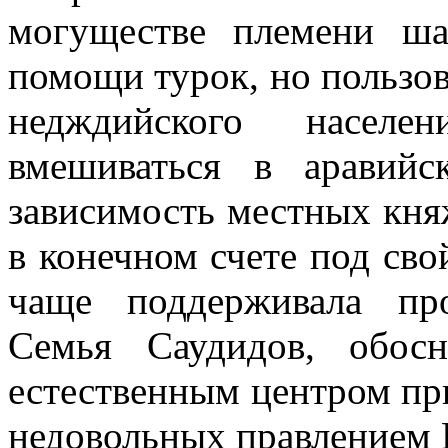
могуществе племени ш
помощи турок, но поль­зо
недждийского населен
вмешиваться в аравийс
зависи­мость местных кня
в конечном счете под сво
чаще поддерживала про
Семья Саудидов, обосн
естест­венным центром пр
недовольных правле­нием