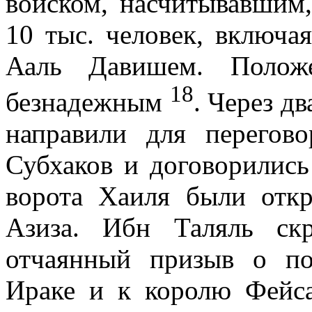
войском, насчиты­вавшим
10 тыс. человек, включа
Ааль Давишем. Положе
18
безнадежным
. Через д
направили для перегов
Субхаков и договорились
ворота Хаиля были отк
Азиза. Ибн Таляль ск
отчаянный призыв о по
Ираке и к королю Фейс