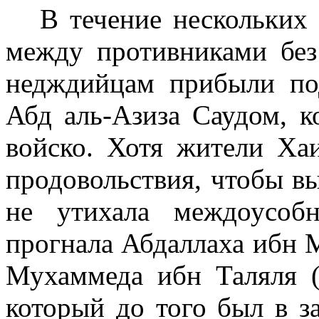
В течение нескольких
между против­никами без
недждийцам прибыли под
Абд аль-Азиза Саудом, к
войско. Хотя жители Ха
продоволь­ствия, чтобы в
не утихала междоусобн
прогнала Абдаллаха ибн М
Мухаммеда ибн Таляля (
который до того был в з