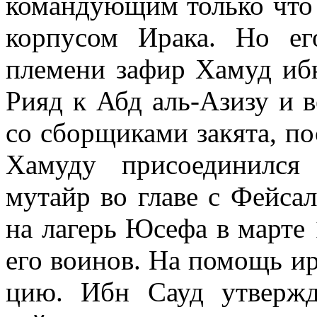
командующим только чт
корпу­сом Ирака. Но 
племени зафир Хамуд ибн
Рияд к Абд аль-Азизу и в
со сборщиками закята, п
Хамуду присоединился
мутайр во главе с Фейса
на лагерь Юсефа в марте
его воинов. На помощь ир
цию. Ибн Сауд утвержд