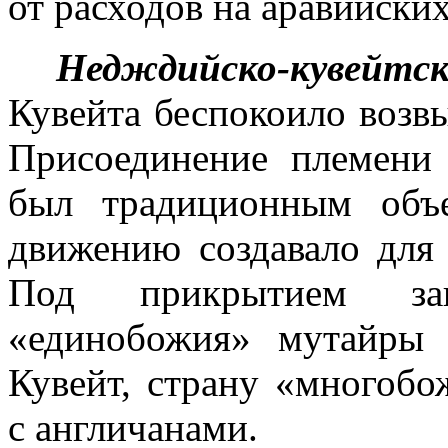
от расходов на ара­вийски
Недждийско-кувейтс
Кувейта бес­покоило воз
Присоединение пле­мени
был традиционным объе
движению создавало для
Под прикрытием за
«единобожия» мутайры 
Кувейт, страну «многобо
с англичанами.