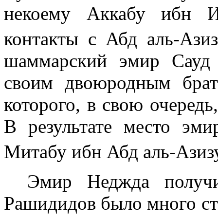
некоему Аккабу ибн И
контакты
с
Абд аль-Аз
шаммарский эмир Сауд
своим двоюродным брат
которого, в свою очередь,
В результате место эм
Митабу ибн Абд аль-Ази
Эмир Неджда получи
Рашидидов было мно­го с