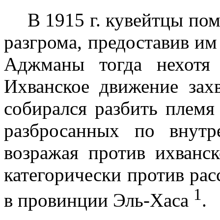
В
1915 г
. кувейтцы по
раз­грома, предоставив и
Аджманы тогда нехотя 
Ихванское движение зах
собирался разбить племя
разбросанных по внут
возражая против ихванс
категорически против рас
1
в провинции Эль-Хаса
.