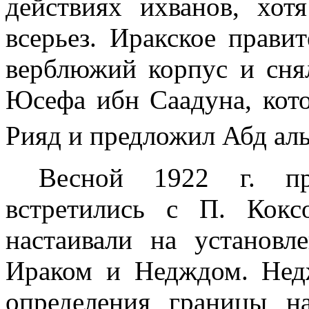
действиях ихванов, хот
всерьез. Иракское правит
верблюжий корпус и сня
Юсефа ибн Саадуна, кот
Рияд и предложил Абд ал
Весной
1922 г
. пр
встретились с П. Кок
настаивали на установ
Ираком и Недждом. Недж
определения гра­ницы 