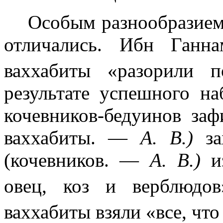
Особым разнообразием
отличались. Ибн Ганн
ваххабиты «разорили 
результате успешного на
ко­чевников-бедуинов заф
ваххабиты. —
А. В.)
з
(кочевников. —
А. В.)
и
овец, коз и верблюдов
ваххабиты взя­ли «все, чт