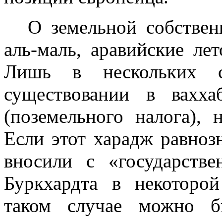
О земельной собствен
аль-маль, аравий­ские ле
Лишь в нескольких 
существовании в вахха
(позе­мельного налога),
Если этот харадж равно­з
вносили с «государств
Буркхардта в некоторо
таком слу­чае можно 