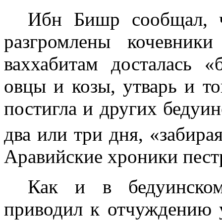
Ибн Бишр сообщал, ч
разгромлены кочев­ни
ваххабитам досталась 
овцы и козы, утварь и то
постигла и других бедуин
два или три дня, «заби­р
Аравийские хроники пест
Как и в бедуинском
приводил к отчужде­нию 