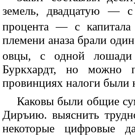
земель, двадцатую — с
процента — с капитал
племени аназа брали один
овцы, с одной лошад
Буркхардт, но можно п
провинциях налоги были 
Каковы были общие су
Диръию. выяс­нить труд
некоторые цифровые д