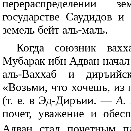
перераспределении зе
государстве Саудидов и
земель бейт аль-маль.
Когда союзник вах
Мубарак ибн Адван начал 
аль-Ваххаб и диръийс
«Возьми, что хочешь, из
(т. е. в Эд-Диръии. —
А. 
почет, уважение и обес
Адван стал почетным п