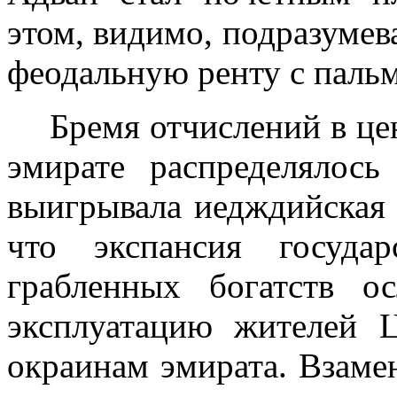
этом, видимо, подразумева
феодаль­ную ренту с паль
Бремя отчислений в ц
эмирате рас­пределялос
выигрывала иедждийская 
что экспансия госуда
грабленных богатств о
эксплуатацию жите­лей
окраинам эмирата. Взаме