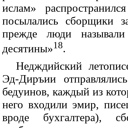
ислам» распространил
посылались сборщики з
прежде люди называли
18
десятины»
.
Недждийский летопис
Эд-Диръии от­правлялис
бедуинов, каждый из кото
него входили эмир, писе
вро­де бухгалтера), 