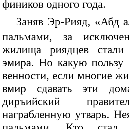
фиников одного года.
Заняв Эр-Рияд, «Абд а
пальмами, за ис­ключе
жилища риядцев стали 
эмира. Но какую пользу 
венности, если многие ж
вмир сдавать эти дом
диръийский правит
награбленную утварь. Не
пальмами. Кто стал