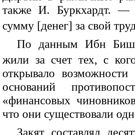
также И. Буркхардт. —
сумму [денег] за свой тр
По данным Ибн Бишр
жили
за
счет тех, с ко
открывало возможности 
оснований противопо
«финансовых чи­новнико
что они существовали од
Закят составлял деся