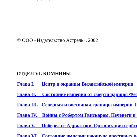
© ООО «Издательство Астрель», 2002
ОТДЕЛ VI. КОМНИНЫ
Глава I.
Центр и окраины Византийской империи
Глава II.
Состояние империи от смерти царицы Фео
Глава III.
Северная и восточная границы империи. 
Глава IV.
Войны с Робертом Гвискаром. Печенеги и 
Глава V.
Побережье Адриатики. Организация сербс
Глава VI.
Состояние империи накануне крестовых п