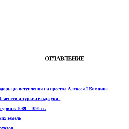
ОГЛАВЛЕНИЕ
доры до вступления на престол Алексея I Комнина
Печенеги и турки-сельджуки
турки в 1089—1091 гг.
ких земель
оходов