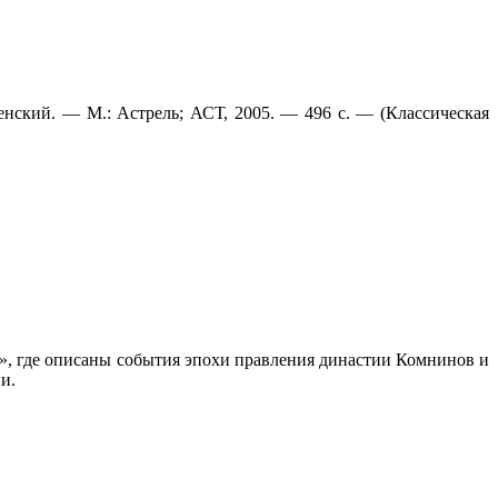
енский. — М.: Астрель; АСТ, 2005. — 496 с. — (Классическая
», где опи­саны события эпохи правления династии Комнинов и
и.