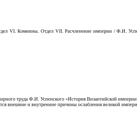
тдел VI. Комнины. Отдел VII. Расчленение империи / Ф.И. Усп
ирно­го труда Ф.И. Успенского «История Византийской империи
ются внешние и внутренние причины ослабления великой импери