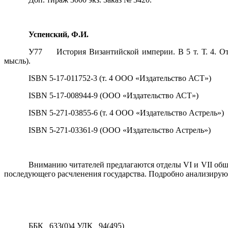
Успенский, Ф.И.
У77
История Византийской империи. В 5 т. Т. 4. О
мысль).
ISBN
5-17-011752-3 (т. 4 ООО «Издательство АСТ»)
ISBN
5-17-008944-9 (ООО «Издательство АСТ»)
ISBN
5-271-03855-6 (т. 4 ООО «Издательство Астрель»)
ISBN
5-271-03361-9 (ООО «Издательство Астрель»)
Вниманию читателей предлагаются отделы VI и VII обш
последующе­го расчленения государства. Подробно анализиру
ББК
633(0)4 УДК
94(495)