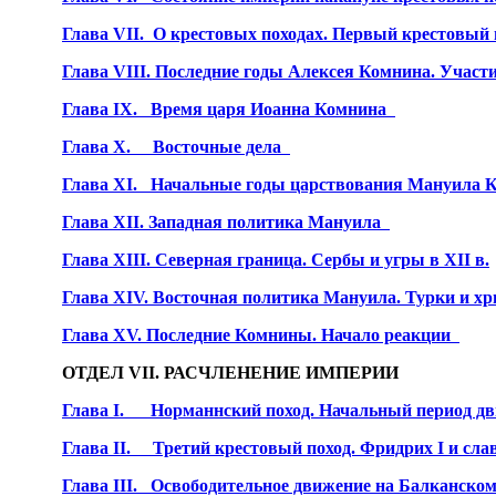
Глава VII.
О крестовых походах. Первый крестовый 
Глава VIII. Последние годы Алексея Комнина. Участи
Глава IX.
Время царя Иоанна Комнина
Глава X.
Восточные дела
Глава XI.
Начальные годы царствования Мануила К
Глава XII. Западная политика Мануила
Глава XIII. Северная граница. Сербы и угры в XII в.
Глава XIV. Восточная политика Мануила. Турки и хр
Глава XV. Последние Комнины. Начало реакции
ОТДЕЛ VII. РАСЧЛЕНЕНИЕ ИМПЕРИИ
Глава I.
Норманнский поход. Начальный период д
Глава II.
Третий крестовый поход. Фридрих I и сл
Глава III.
Освободительное движение на Балканском