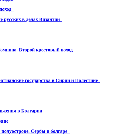
поход
е русских в делах Византии
омнина. Второй крестовый поход
истианские государства в Сирии и Палестине
вижения в Болгарии
авяне
 полуострове. Сербы и болгаре