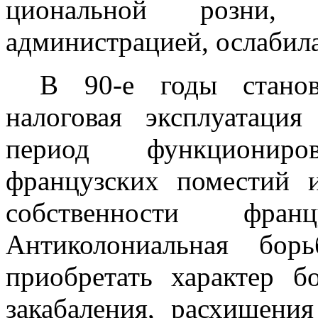
циональной розни, 
администрацией, ослабил
В 90-е годы станов
налоговая экс­плуатаци
период функционир
французских поместий и
собственности франц
Антиколо­ниальная бо
приобретать характер б
закабаления, расхищени