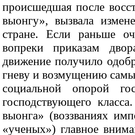
происшедшая после восст
выонгу», вызвала изме­н
стране. Если раньше оч
вопреки приказам двора
движение получило одобр
гневу и возмущению самы
социаль­ной опорой го
господствующего клас­са
выонга» (воззваниях им
«ученых») главное вним