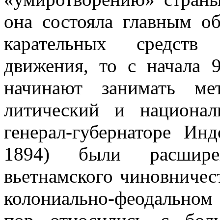
она состояла главным о
карательных средств 
движения, то с начала 
начинают занимать ме
литический и национа
генерал-губер­наторе И
1894) были расшире
вьетнамского чиновничест
колониально-феодальном