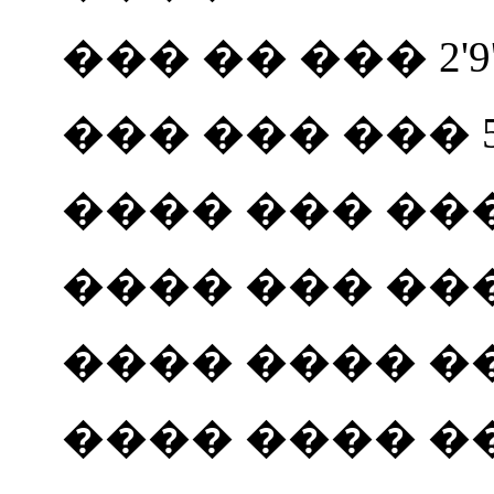
��� �� ��� 2'9'
��� ��� ��� 5
���� ��� ����� 
���� ��� ��� 
���� ���� ��
���� ���� ��