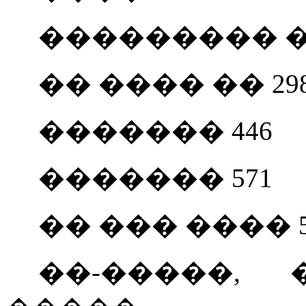
��������� ��
�� ���� �� 29
������� 446
������� 571
�� ��� ���� 5
��-�����,