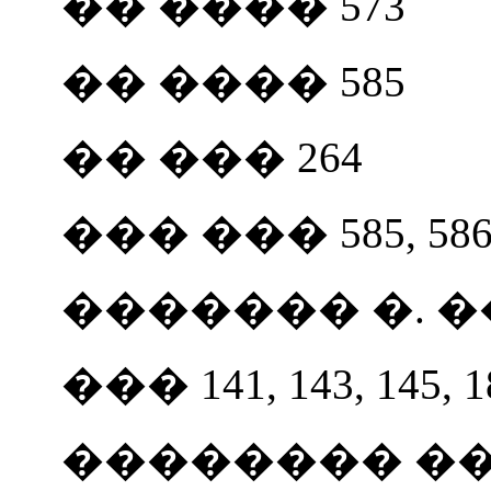
�� ���� 573
�� ���� 585
�� ��� 264
��� ��� 585, 58
������� �. ��
��� 141, 143, 145, 1
�������� ��. 