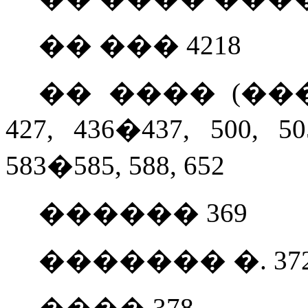
�� ��� 4218
�� ���� (���
427, 436�437, 500, 50
583�585, 588, 652
������ 369
������� �. 372,
���� 378