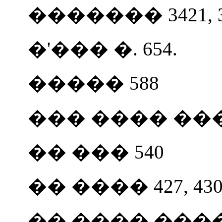
������� 3421, 3
�'��� �. 654.
����� 588
��� ���� ���
�� ��� 540
�� ���� 427, 43
�� ���� ����