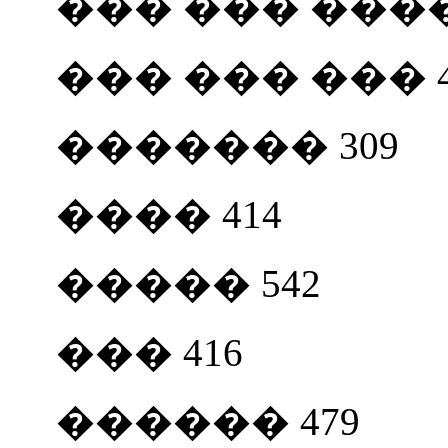
��� ��� ����
��� ��� ��� 4
������� 309
���� 414
����� 542
��� 416
������ 479