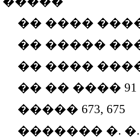
�����
�� ���� ���� 
�� ����� ���
�� ���� ���� 
�� �� ���� 91
����� 673, 675
������� �. �. �