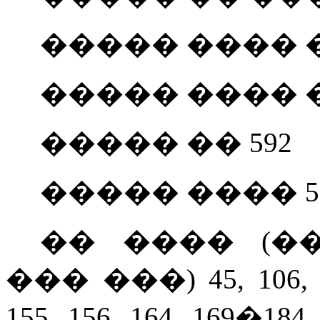
����� ���� �
����� ���� �
����� �� 592
����� ���� 5
�� ���� (�
��� ���) 45, 106, 12
155, 156, 164, 169�184,