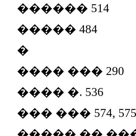
������ 514
����� 484
�
���� ��� 290
���� �. 536
��� ��� 574, 57
����� �� ���� 