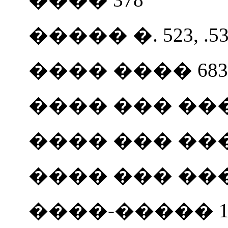
����� �. 523, .53
���� ���� 683,
���� ��� ���� 3
���� ��� ���
���� ��� ���
����-����� 110, 