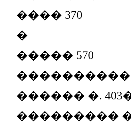
���� 370
�
����� 570
���������� 52
������ �. 403�
��������� �. 