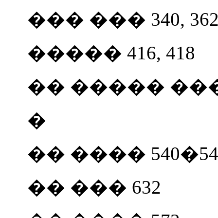
��� ��� 340, 36
����� 416, 418
�� ����� ��� 
�
�� ���� 540�54
�� ��� 632