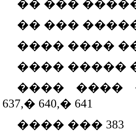
�� ��� ����� 
�� ��� ����� 5
���� ���� ��
���� ����� ��
���� ���
�
637,
�
640,
�
641
���� ��� 383