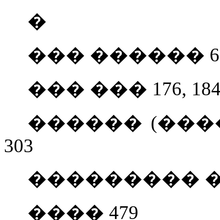
�
��� ������ 621
��� ��� 176, 18
������ (�����
303
��������� ��
���� 479