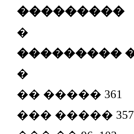
���������
�
��������� 
�
��
����� 361
��� ����� 357