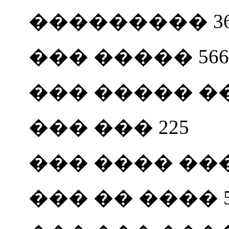
��������� 36
��� ����� 566
��� ����� ����
��� ��� 225
��� ���� ���
��� �� ���� 5