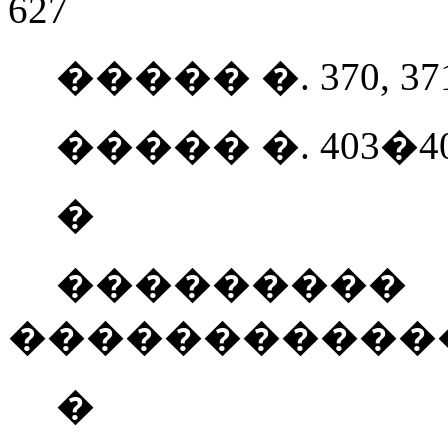
627
����� �. 370, 37
����� �. 403�406, 
�
��������
�������������
�