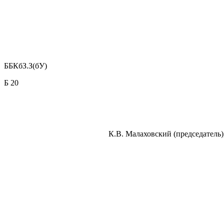
ББКбЗ.З(бУ)
Б 20
К.В. Малаховский (председатель),