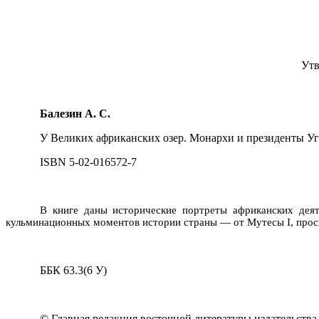
Утв
Балезин А. С.
У Великих африканских озер. Монархи и президенты Уганд
ISBN
5-02-016572-7
В книге даны исторические портреты африканских деят
кульминационных моментов истории страны — от Мутесы I, прос
ББК 63.3(6 У)
© Главная редакция восточной литературы издательства