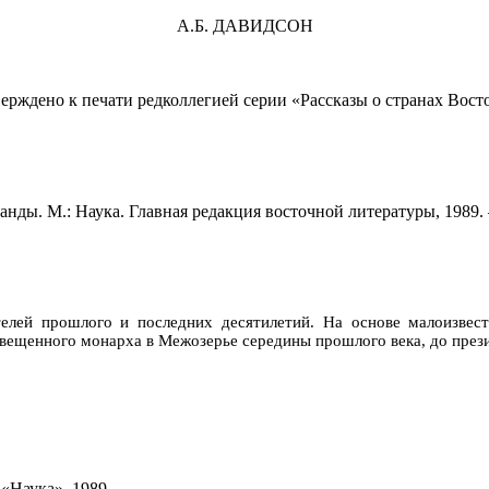
А.Б. ДАВИДСОН
ерждено к печати редколлегией серии «Рассказы о странах Вост
ы. М.: Наука. Главная редакция восточной лите­ратуры, 1989. — 
елей прошлого и последних десятилетий. На основе малоизвест
вещенного монарха в Межозерье середины прошлого века, до през
 «Наука», 1989