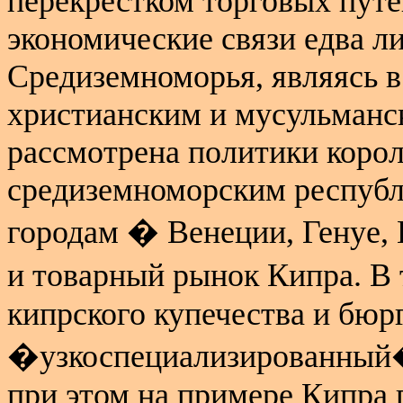
перекрестком торговых пут
экономические связи едва ли
Средиземноморья, являясь 
христианским и мусульманс
рассмотрена политики коро
средиземноморским респуб
городам � Венеции, Генуе, П
и товарный рынок Кипра. В 
кипрского купечества и бюр
�узкоспециализированный�
при этом на примере Кипра 