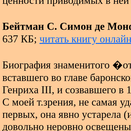
ценности приводимых в ней
Бейтман С. Симон де Мон
637 КБ;
читать книгу онлай
Биография знаменитого �от
вставшего во главе баронск
Генриха
III
, и
созвавшего
в
1
С моей т.зрения, не самая у
первых, она явно устарела (
довольно неровно освещены