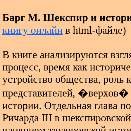
Барг М. Шекспир и истор
книгу онлайн
в
html
-файле)
В книге анализируются взг
процесс, время как историч
устройство общества, роль к
представителей, �верхов�
истории. Отдельная глава п
Ричарда
III
в шекспировской
влиянием тюдоровской исто