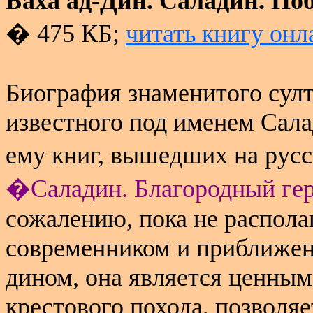
Баха ад-Дин. Саладин. По
� 475 КБ;
читать книгу онл
Биография знаменитого султ
известного под именем Сала
ему книг, вышедших на рус
�Саладин. Благородный ге
сожалению, пока не распола
современником и приближенн
дином, она является ценным
крестового похода, позволя