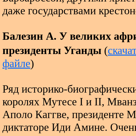
даже государствами крестон
Балезин А. У великих афр
президенты Уганды
(
скача
файле
)
Ряд историко-биографически
королях Мутесе
I
и
II
, Мван
Аполо Каггве, президенте М
диктаторе Иди Амине. Очень