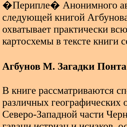
�Перипле� Анонимного авто
следующей книгой Агбунова,
охватывает практически всю
картосхемы в тексте книги 
Агбунов М. Загадки Понт
В книге рассматриваются с
различных географических 
Северо-Западной части Черн
гавани истриан и исиаков, о