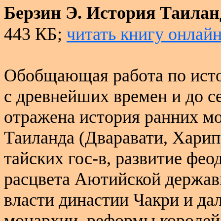
Берзин Э. История Таилан
443 КБ;
читать книгу онлай
Обобщающая работа по исто
с древнейших времен и до сер
отражена история ранних мо
Таиланда (Дваравати, Харип
тайских гос-в, развитие фе
расцвета Аютийской державы
власти династии Чакри и да
монархии, реформы королей